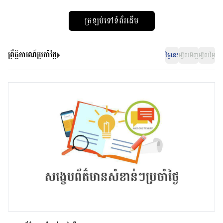
ត្រឡប់ទៅទំព័រដើម
ព្រឹត្តិការណ៍ប្រចាំថ្ងៃ
ថ្ងៃនេះ
ម្សិលមិញ
ម្សិលម្ងៃ