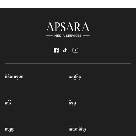
ព័ត៌មានទូទៅ
សេដ្ឋកិច្ច
អប់រំ
កីឡា
កម្សាន្ត
អរិយធម៌ខ្មែរ