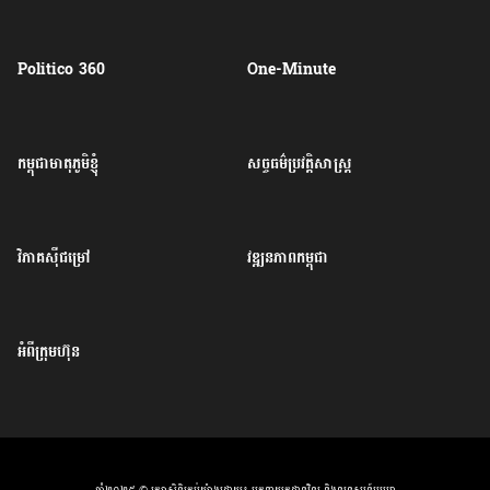
Politico 360
One-Minute
កម្ពុជាមាតុភូមិខ្ញុំ
សច្ចធម៌ប្រវត្តិសាស្ត្រ
វិភាគសុីជម្រៅ
វឌ្ឍនភាពកម្ពុជា
អំពីក្រុមហ៊ុន