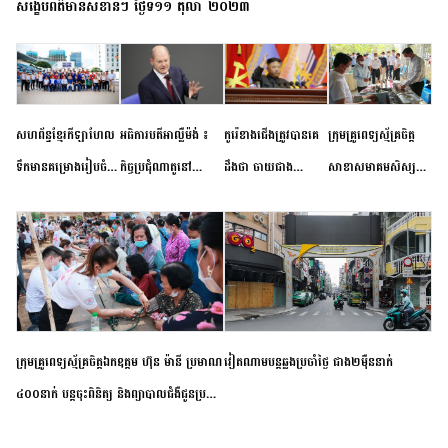
សង្ខេបព័ត៌មានសំខាន់ៗ ថ្ងៃទី១១ តុលា ២០២៣
សហព័ន្ធខ្មែរកីឡាហែល
អធិការបតីអាល្លឺម៉ង់ ៖
កូរ៉េខាងជើងត្រូវបានគេ
ក្រុមគ្រូពេទ្យស្ម័គ្រចិត្ត
ទឹកមានគម្រោងរៀបចំ
កិច្ចប្រជុំណាតូនៅ
ដឹងថា ចាយជាង
សាខាសមាគមសិស្ស
ព្រឹត្តិការណ៍ប្រកួតចាប់ពី
ទីក្រុងម៉ាឌ្រីដ នាពេល
៦០០លានដុល្លារ
និស្សិត បញ្ញវន្តក្មេងវត្ត
កម្រិតបឋម ដល់ឧត្តម
ខាងមុខនឹងបញ្ជូនសញ្ញា
អភិវឌ្ឍន៍នុយក្លេអ៊ែរ
ខេត្តកំពង់ចាម ចុះពិនិត្យ
សិក្សានាពេលខាងមុខ
នៃភាពស្អិតរមួត និង
ពិគ្រោះជំងឺទូទៅ និងផ្តល់
ការប្តេជ្ញាចិត្ត
ថ្នាំពេទ្យជូនប្រជាពលរដ្ឋ
រស់នៅសង្កាត់បឹងកុក
ក្រុមគ្រូពេទ្យស្ម័គ្រចិត្តឯកឧត្តម ហ៊ុន ម៉ានី ប្រមាណ
វៀតណាម​បន្ត​ឆ្លង​ប្រចាំថ្ងៃ​ ​ជាង​២​ម៉ឺន​នាក់​
៤០០នាក់ បន្តចុះពិនិត្យ និងព្យាបាលជំងឺជូនប្រជា
ពលរដ្ឋរស់នៅស្រុកស្រីសន្ធរ ខេត្តកំពង់ចាម