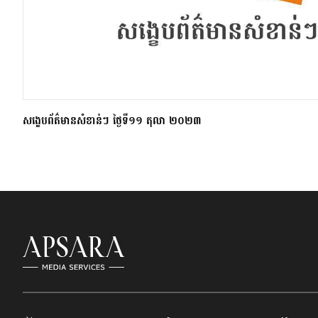
សង្ខេបព័ត៌មានសំខាន់ៗ ថ្ងៃទី១១ តុលា ២០២៣