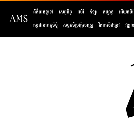
ព័ត៌មានទូទៅ
សេដ្ឋកិច្ច
អប់រំ
កីឡា
កម្សាន្ត
អរិយធម៌ខ្
កម្ពុជាមាតុភូមិខ្ញុំ
សច្ចធម៌ប្រវត្តិសាស្ត្រ
វិភាគសុីជម្រៅ
វឌ្ឍន
404