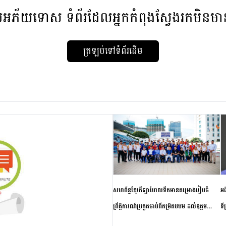
មអភ័យទោស
ទំព័រដែលអ្នកកំពុងស្វែងរកមិនម
ត្រឡប់ទៅទំព័រដើម
សហព័ន្ធខ្មែរកីឡាហែលទឹកមានគម្រោងរៀបចំ
អធ
ព្រឹត្តិការណ៍ប្រកួតចាប់ពីកម្រិតបឋម ដល់ឧត្តម
ទី
សិក្សានាពេលខាងមុខ
ភា