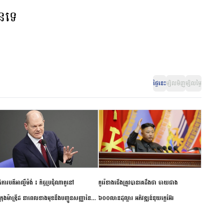
ានទេ
ថ្ងៃនេះ
ម្សិលមិញ
ម្សិលម្ងៃ
ិការបតីអាល្លឺម៉ង់ ៖ កិច្ចប្រជុំណាតូនៅ
កូរ៉េខាងជើងត្រូវបានគេដឹងថា ចាយជាង
ក្រុងម៉ាឌ្រីដ នាពេលខាងមុខនឹងបញ្ជូនសញ្ញានៃ
៦០០លានដុល្លារ អភិវឌ្ឍន៍នុយក្លេអ៊ែរ
ពស្អិតរមួត និងការប្តេជ្ញាចិត្ត