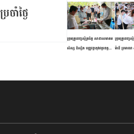
ក្រុមគ្រូពេទ្យស្ម័គ្រចិត្ត សាខាសមាគម
ក្រុមគ្រូពេទ្យស្
សិស្ស និស្សិត បញ្ញវន្តក្មេងវត្តខេត្ត
ម៉ានី ប្រមាណ ៤
កំពង់ចាម ចុះពិនិត្យ ពិគ្រោះជំងឺទូទៅ
និងព្យាបាលជំង
និងផ្តល់ថ្នាំពេទ្យជូនប្រជាពលរដ្ឋរស់នៅ
ស្រុកស្រីសន្ធរ
សង្កាត់បឹងកុក