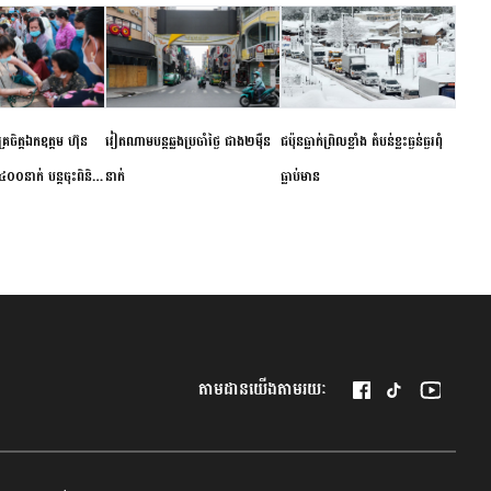
ម័គ្រចិត្តឯកឧត្តម ហ៊ុន
វៀតណាម​បន្ត​ឆ្លង​ប្រចាំថ្ងៃ​ ​ជាង​២​ម៉ឺន​
​ជប៉ុន​ធ្លាក់ព្រិល​ខ្លាំង​ ​តំបន់​ខ្លះ​ធ្ងន់ធ្ងរ​ពុំ​
០០នាក់ បន្តចុះពិនិត្យ
នាក់​
ធ្លាប់​មាន
ឺជូនប្រជាពលរដ្ឋរស់នៅ
 ខេត្តកំពង់ចាម
តាមដានយើងតាមរយៈ