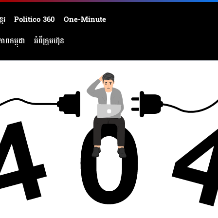
មែរ
Politico 360
One-Minute
ភាពកម្ពុជា
អំពីក្រុមហ៊ុន