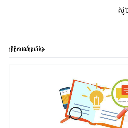
សូ
ព្រឹត្តិការណ៍ប្រចាំថ្ងៃ