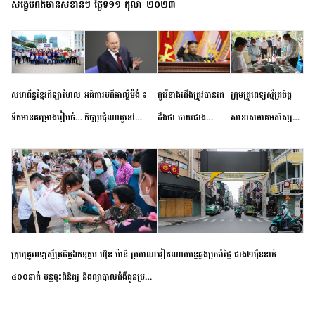
សង្ខេបព័ត៌មានសំខាន់ៗ ថ្ងៃទី១១ តុលា ២០២៣
សហព័ន្ធខ្មែរកីឡាហែល
អធិការបតីអាល្លឺម៉ង់ ៖
កូរ៉េខាងជើងត្រូវបានគេ
ក្រុមគ្រូពេទ្យស្ម័គ្រចិត្ត
ទឹកមានគម្រោងរៀបចំ
កិច្ចប្រជុំណាតូនៅ
ដឹងថា ចាយជាង
សាខាសមាគមសិស្ស
ព្រឹត្តិការណ៍ប្រកួតចាប់ពី
ទីក្រុងម៉ាឌ្រីដ នាពេល
៦០០លានដុល្លារ
និស្សិត បញ្ញវន្តក្មេងវត្ត
កម្រិតបឋម ដល់ឧត្តម
ខាងមុខនឹងបញ្ជូនសញ្ញា
អភិវឌ្ឍន៍នុយក្លេអ៊ែរ
ខេត្តកំពង់ចាម ចុះពិនិត្យ
សិក្សានាពេលខាងមុខ
នៃភាពស្អិតរមួត និង
ពិគ្រោះជំងឺទូទៅ និងផ្តល់
ការប្តេជ្ញាចិត្ត
ថ្នាំពេទ្យជូនប្រជាពលរដ្ឋ
រស់នៅសង្កាត់បឹងកុក
ក្រុមគ្រូពេទ្យស្ម័គ្រចិត្តឯកឧត្តម ហ៊ុន ម៉ានី ប្រមាណ
វៀតណាម​បន្ត​ឆ្លង​ប្រចាំថ្ងៃ​ ​ជាង​២​ម៉ឺន​នាក់​
៤០០នាក់ បន្តចុះពិនិត្យ និងព្យាបាលជំងឺជូនប្រជា
ពលរដ្ឋរស់នៅស្រុកស្រីសន្ធរ ខេត្តកំពង់ចាម