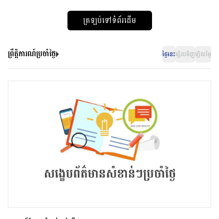
ត្រឡប់ទៅទំព័រដើម
ព្រឹត្តិការណ៍ប្រចាំថ្ងៃ
ថ្ងៃនេះ
ម្សិលមិញ
ម្សិលម្ងៃ