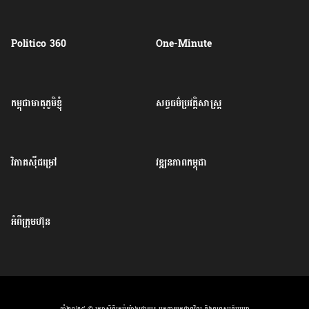
Politico 360
One-Minute
កម្ពុជាមាតុភូមិខ្ញុំ
សច្ចធម៌ប្រវត្តិសាស្ត្រ
វិភាគសុីជម្រៅ
វឌ្ឍនភាពកម្ពុជា
អំពីក្រុមហ៊ុន