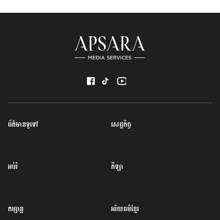
ព័ត៌មានទូទៅ
សេដ្ឋកិច្ច
អប់រំ
កីឡា
កម្សាន្ត
អរិយធម៌ខ្មែរ