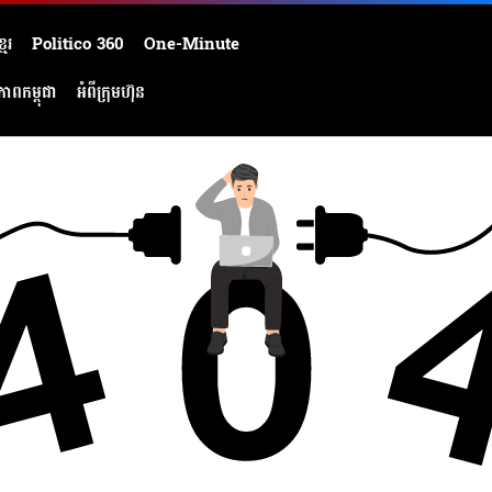
មែរ
Politico 360
One-Minute
ភាពកម្ពុជា
អំពីក្រុមហ៊ុន