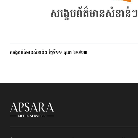
សង្ខេបព័ត៌មានសំខាន់ៗ ថ្ងៃទី១១ តុលា ២០២៣