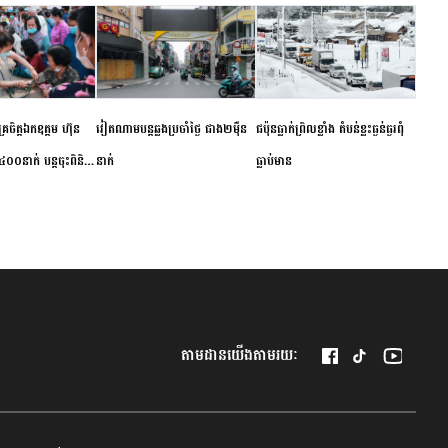
ម័គ្រចិត្តឯកឧត្តម ហ៊ុន
វៀតណាម​បន្ត​ឆ្លង​ប្រចាំថ្ងៃ​ ​ជាង​២​ម៉ឺន​
​ជប៉ុន​ធ្លាក់ព្រិល​ខ្លាំង​ ​តំបន់​ខ្លះ​ធ្ងន់ធ្ងរ​ពុំ​
០០នាក់ បន្តចុះពិនិត្យ
នាក់​
ធ្លាប់​មាន
ឺជូនប្រជាពលរដ្ឋរស់នៅ
 ខេត្តកំពង់ចាម
តាមដានយើងតាមរយៈ