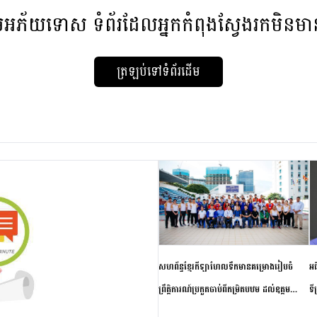
មអភ័យទោស
ទំព័រដែលអ្នកកំពុងស្វែងរកមិនម
ត្រឡប់ទៅទំព័រដើម
សហព័ន្ធខ្មែរកីឡាហែលទឹកមានគម្រោងរៀបចំ
អធ
ព្រឹត្តិការណ៍ប្រកួតចាប់ពីកម្រិតបឋម ដល់ឧត្តម
ទី
សិក្សានាពេលខាងមុខ
ភា