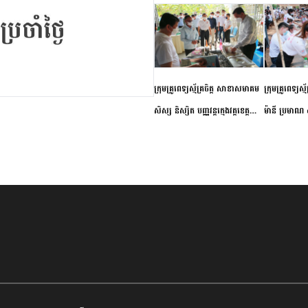
ក្រុមគ្រូពេទ្យស្ម័គ្រចិត្ត សាខាសមាគម
ក្រុមគ្រូពេទ្យស្
សិស្ស និស្សិត បញ្ញវន្តក្មេងវត្តខេត្ត
ម៉ានី ប្រមាណ ៤
កំពង់ចាម ចុះពិនិត្យ ពិគ្រោះជំងឺទូទៅ
និងព្យាបាលជំង
និងផ្តល់ថ្នាំពេទ្យជូនប្រជាពលរដ្ឋរស់នៅ
ស្រុកស្រីសន្ធរ
សង្កាត់បឹងកុក