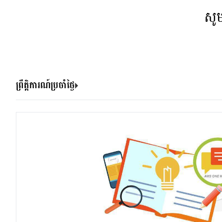
សូ
ព្រឹត្តិការណ៍ប្រចាំថ្ងៃ