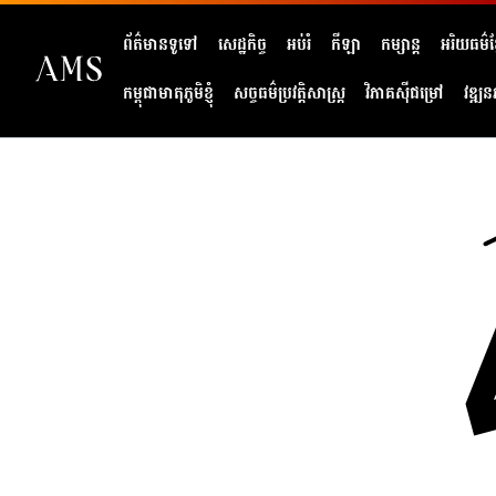
ព័ត៌មានទូទៅ
សេដ្ឋកិច្ច
អប់រំ
កីឡា
កម្សាន្ត
អរិយធម៌ខ្
កម្ពុជាមាតុភូមិខ្ញុំ
សច្ចធម៌ប្រវត្តិសាស្ត្រ
វិភាគសុីជម្រៅ
វឌ្ឍន
404