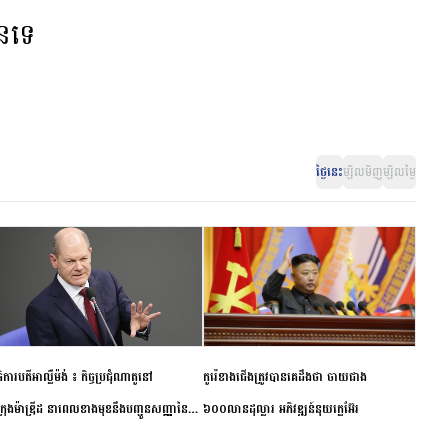
ានទេ
ថ្ងៃនេះ
ម្សិលមិញ
ម្សិលម្ងៃ
ិការបតីអាល្លឺម៉ង់ ៖ កិច្ចប្រជុំណាតូនៅ
កូរ៉េខាងជើងត្រូវបានគេដឹងថា ចាយជាង
ក្រុងម៉ាឌ្រីដ នាពេលខាងមុខនឹងបញ្ជូនសញ្ញានៃ
៦០០លានដុល្លារ អភិវឌ្ឍន៍នុយក្លេអ៊ែរ
ពស្អិតរមួត និងការប្តេជ្ញាចិត្ត