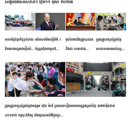
សង្ខេបព័ត៌មានសំខាន់ៗ ថ្ងៃទី១១ តុលា ២០២៣
សហព័ន្ធខ្មែរកីឡាហែល
អធិការបតីអាល្លឺម៉ង់ ៖
កូរ៉េខាងជើងត្រូវបានគេ
ក្រុមគ្រូពេទ្យស្ម័គ្រចិត្ត
ទឹកមានគម្រោងរៀបចំ
កិច្ចប្រជុំណាតូនៅ
ដឹងថា ចាយជាង
សាខាសមាគមសិស្ស
ព្រឹត្តិការណ៍ប្រកួតចាប់ពី
ទីក្រុងម៉ាឌ្រីដ នាពេល
៦០០លានដុល្លារ
និស្សិត បញ្ញវន្តក្មេងវត្ត
កម្រិតបឋម ដល់ឧត្តម
ខាងមុខនឹងបញ្ជូនសញ្ញា
អភិវឌ្ឍន៍នុយក្លេអ៊ែរ
ខេត្តកំពង់ចាម ចុះពិនិត្យ
សិក្សានាពេលខាងមុខ
នៃភាពស្អិតរមួត និង
ពិគ្រោះជំងឺទូទៅ និងផ្តល់
ការប្តេជ្ញាចិត្ត
ថ្នាំពេទ្យជូនប្រជាពលរដ្ឋ
រស់នៅសង្កាត់បឹងកុក
ក្រុមគ្រូពេទ្យស្ម័គ្រចិត្តឯកឧត្តម ហ៊ុន ម៉ានី ប្រមាណ
វៀតណាម​បន្ត​ឆ្លង​ប្រចាំថ្ងៃ​ ​ជាង​២​ម៉ឺន​នាក់​
៤០០នាក់ បន្តចុះពិនិត្យ និងព្យាបាលជំងឺជូនប្រជា
ពលរដ្ឋរស់នៅស្រុកស្រីសន្ធរ ខេត្តកំពង់ចាម