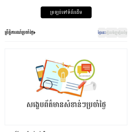
ត្រឡប់ទៅទំព័រដើម
ព្រឹត្តិការណ៍ប្រចាំថ្ងៃ
ថ្ងៃនេះ
ម្សិលមិញ
ម្សិលម្ងៃ