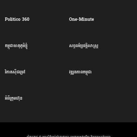
Politico 360
One-Minute
កម្ពុជាមាតុភូមិខ្ញុំ
សច្ចធម៌ប្រវត្តិសាស្ត្រ
វិភាគសុីជម្រៅ
វឌ្ឍនភាពកម្ពុជា
អំពីក្រុមហ៊ុន