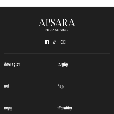
ព័ត៌មានទូទៅ
សេដ្ឋកិច្ច
អប់រំ
កីឡា
កម្សាន្ត
អរិយធម៌ខ្មែរ