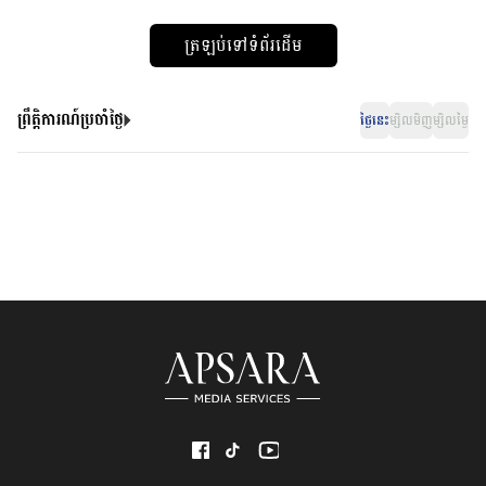
ត្រឡប់ទៅទំព័រដើម
ព្រឹត្តិការណ៍ប្រចាំថ្ងៃ
ថ្ងៃនេះ
ម្សិលមិញ
ម្សិលម្ងៃ