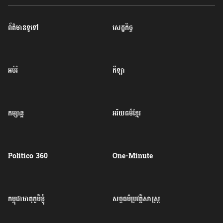
ព័ត៌មានទូទៅ
សេដ្ឋកិច្ច
អប់រំ
កីឡា
កម្សាន្ត
អរិយធម៌ខ្មែរ
Politico 360
One-Minute
កម្ពុជាមាតុភូមិខ្ញុំ
សច្ចធម៌ប្រវត្តិសាស្ត្រ