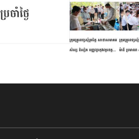
ក្រុមគ្រូពេទ្យស្ម័គ្រចិត្ត សាខាសមាគម
ក្រុមគ្រូពេទ្យស្
សិស្ស និស្សិត បញ្ញវន្តក្មេងវត្តខេត្ត
ម៉ានី ប្រមាណ ៤
កំពង់ចាម ចុះពិនិត្យ ពិគ្រោះជំងឺទូទៅ
និងព្យាបាលជំង
និងផ្តល់ថ្នាំពេទ្យជូនប្រជាពលរដ្ឋរស់នៅ
ស្រុកស្រីសន្ធរ
សង្កាត់បឹងកុក