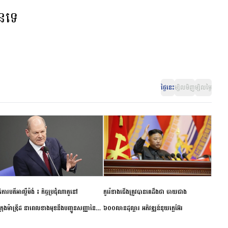
ានទេ
ថ្ងៃនេះ
ម្សិលមិញ
ម្សិលម្ងៃ
ិការបតីអាល្លឺម៉ង់ ៖ កិច្ចប្រជុំណាតូនៅ
កូរ៉េខាងជើងត្រូវបានគេដឹងថា ចាយជាង
ក្រុងម៉ាឌ្រីដ នាពេលខាងមុខនឹងបញ្ជូនសញ្ញានៃ
៦០០លានដុល្លារ អភិវឌ្ឍន៍នុយក្លេអ៊ែរ
ពស្អិតរមួត និងការប្តេជ្ញាចិត្ត