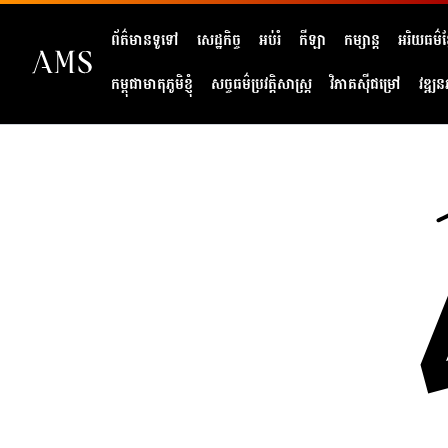
ព័ត៌មានទូទៅ
សេដ្ឋកិច្ច
អប់រំ
កីឡា
កម្សាន្ត
អរិយធម៌ខ្
កម្ពុជាមាតុភូមិខ្ញុំ
សច្ចធម៌ប្រវត្តិសាស្ត្រ
វិភាគសុីជម្រៅ
វឌ្ឍន
404