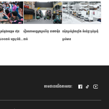
ម័គ្រចិត្តឯកឧត្តម ហ៊ុន
វៀតណាម​បន្ត​ឆ្លង​ប្រចាំថ្ងៃ​ ​ជាង​២​ម៉ឺន​
​ជប៉ុន​ធ្លាក់ព្រិល​ខ្លាំង​ ​តំបន់​ខ្លះ​ធ្ងន់ធ្ងរ​ពុំ​
០០នាក់ បន្តចុះពិនិត្យ
នាក់​
ធ្លាប់​មាន
ឺជូនប្រជាពលរដ្ឋរស់នៅ
 ខេត្តកំពង់ចាម
តាមដានយើងតាមរយៈ