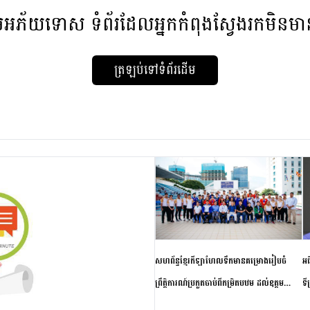
មអភ័យទោស
ទំព័រដែលអ្នកកំពុងស្វែងរកមិនម
ត្រឡប់ទៅទំព័រដើម
សហព័ន្ធខ្មែរកីឡាហែលទឹកមានគម្រោងរៀបចំ
អធ
ព្រឹត្តិការណ៍ប្រកួតចាប់ពីកម្រិតបឋម ដល់ឧត្តម
ទី
សិក្សានាពេលខាងមុខ
ភា