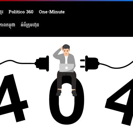
មែរ
Politico 360
One-Minute
ភាពកម្ពុជា
អំពីក្រុមហ៊ុន