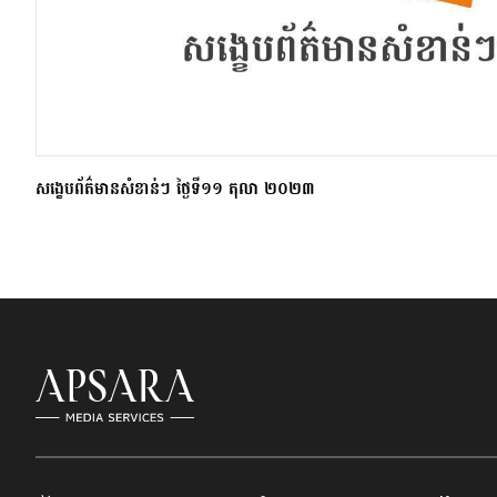
សង្ខេបព័ត៌មានសំខាន់ៗ ថ្ងៃទី១១ តុលា ២០២៣