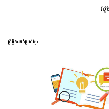
សូ
ព្រឹត្តិការណ៍ប្រចាំថ្ងៃ