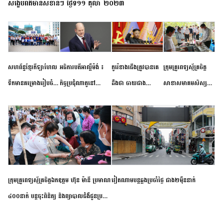
សង្ខេបព័ត៌មានសំខាន់ៗ ថ្ងៃទី១១ តុលា ២០២៣
សហព័ន្ធខ្មែរកីឡាហែល
អធិការបតីអាល្លឺម៉ង់ ៖
កូរ៉េខាងជើងត្រូវបានគេ
ក្រុមគ្រូពេទ្យស្ម័គ្រចិត្ត
ទឹកមានគម្រោងរៀបចំ
កិច្ចប្រជុំណាតូនៅ
ដឹងថា ចាយជាង
សាខាសមាគមសិស្ស
ព្រឹត្តិការណ៍ប្រកួតចាប់ពី
ទីក្រុងម៉ាឌ្រីដ នាពេល
៦០០លានដុល្លារ
និស្សិត បញ្ញវន្តក្មេងវត្ត
កម្រិតបឋម ដល់ឧត្តម
ខាងមុខនឹងបញ្ជូនសញ្ញា
អភិវឌ្ឍន៍នុយក្លេអ៊ែរ
ខេត្តកំពង់ចាម ចុះពិនិត្យ
សិក្សានាពេលខាងមុខ
នៃភាពស្អិតរមួត និង
ពិគ្រោះជំងឺទូទៅ និងផ្តល់
ការប្តេជ្ញាចិត្ត
ថ្នាំពេទ្យជូនប្រជាពលរដ្ឋ
រស់នៅសង្កាត់បឹងកុក
ក្រុមគ្រូពេទ្យស្ម័គ្រចិត្តឯកឧត្តម ហ៊ុន ម៉ានី ប្រមាណ
វៀតណាម​បន្ត​ឆ្លង​ប្រចាំថ្ងៃ​ ​ជាង​២​ម៉ឺន​នាក់​
៤០០នាក់ បន្តចុះពិនិត្យ និងព្យាបាលជំងឺជូនប្រជា
ពលរដ្ឋរស់នៅស្រុកស្រីសន្ធរ ខេត្តកំពង់ចាម