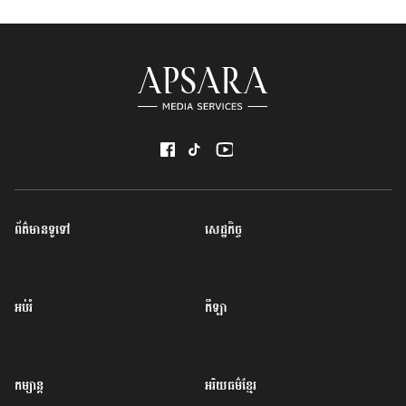
ព័ត៌មានទូទៅ
សេដ្ឋកិច្ច
អប់រំ
កីឡា
កម្សាន្ត
អរិយធម៌ខ្មែរ