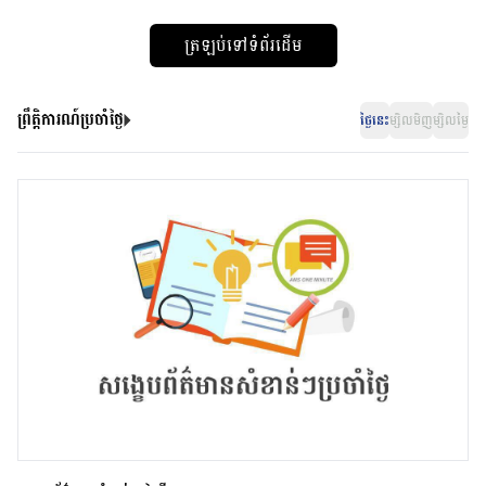
ត្រឡប់ទៅទំព័រដើម
ព្រឹត្តិការណ៍ប្រចាំថ្ងៃ
ថ្ងៃនេះ
ម្សិលមិញ
ម្សិលម្ងៃ