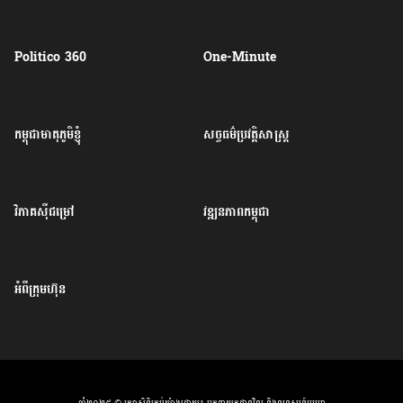
Politico 360
One-Minute
កម្ពុជាមាតុភូមិខ្ញុំ
សច្ចធម៌ប្រវត្តិសាស្ត្រ
វិភាគសុីជម្រៅ
វឌ្ឍនភាពកម្ពុជា
អំពីក្រុមហ៊ុន