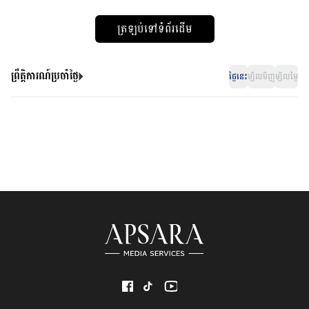
ត្រឡប់ទៅទំព័រដើម
ព្រឹត្តិការណ៍ប្រចាំថ្ងៃ
ថ្ងៃនេះ
ម្សិលមិញ
ម្សិលម្ងៃ