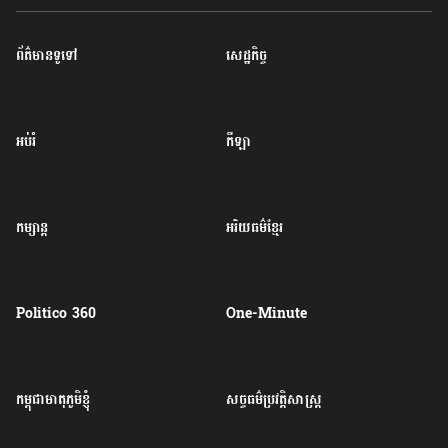
ព័ត៌មានទូទៅ
សេដ្ឋកិច្ច
អប់រំ
កីឡា
កម្សាន្ត
អរិយធម៌ខ្មែរ
Politico 360
One-Minute
កម្ពុជាមាតុភូមិខ្ញុំ
សច្ចធម៌ប្រវត្តិសាស្ត្រ