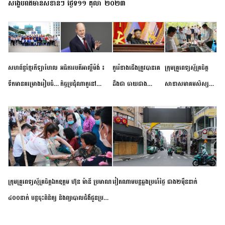
សង្ខេបព័ត៌មានសំខាន់ៗ ថ្ងៃទី១១ តុលា ២០២៣
សហព័ន្ធខ្មែរកីឡាហែល
អធិការបតីអាល្លឺម៉ង់ ៖
កូរ៉េខាងជើងត្រូវបានគេ
ក្រុមគ្រូពេទ្យស្ម័គ្រចិត្ត
ទឹកមានគម្រោងរៀបចំ
កិច្ចប្រជុំណាតូនៅ
ដឹងថា ចាយជាង
សាខាសមាគមសិស្ស
ព្រឹត្តិការណ៍ប្រកួតចាប់ពី
ទីក្រុងម៉ាឌ្រីដ នាពេល
៦០០លានដុល្លារ
និស្សិត បញ្ញវន្តក្មេងវត្ត
កម្រិតបឋម ដល់ឧត្តម
ខាងមុខនឹងបញ្ជូនសញ្ញា
អភិវឌ្ឍន៍នុយក្លេអ៊ែរ
ខេត្តកំពង់ចាម ចុះពិនិត្យ
សិក្សានាពេលខាងមុខ
នៃភាពស្អិតរមួត និង
ពិគ្រោះជំងឺទូទៅ និងផ្តល់
ការប្តេជ្ញាចិត្ត
ថ្នាំពេទ្យជូនប្រជាពលរដ្ឋ
រស់នៅសង្កាត់បឹងកុក
ក្រុមគ្រូពេទ្យស្ម័គ្រចិត្តឯកឧត្តម ហ៊ុន ម៉ានី ប្រមាណ
វៀតណាម​បន្ត​ឆ្លង​ប្រចាំថ្ងៃ​ ​ជាង​២​ម៉ឺន​នាក់​
៤០០នាក់ បន្តចុះពិនិត្យ និងព្យាបាលជំងឺជូនប្រជា
ពលរដ្ឋរស់នៅស្រុកស្រីសន្ធរ ខេត្តកំពង់ចាម