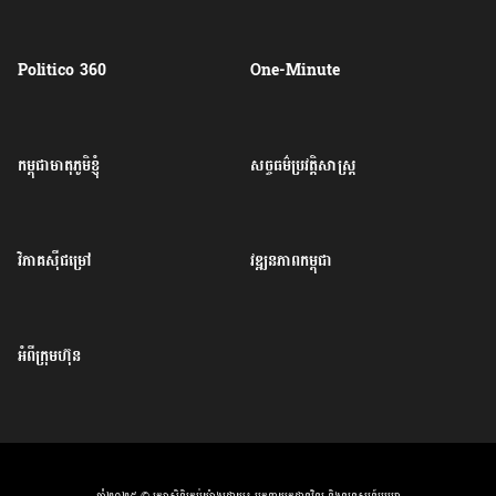
Politico 360
One-Minute
កម្ពុជាមាតុភូមិខ្ញុំ
សច្ចធម៌ប្រវត្តិសាស្ត្រ
វិភាគសុីជម្រៅ
វឌ្ឍនភាពកម្ពុជា
អំពីក្រុមហ៊ុន