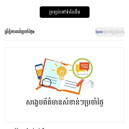
ត្រឡប់ទៅទំព័រដើម
ព្រឹត្តិការណ៍ប្រចាំថ្ងៃ
ថ្ងៃនេះ
ម្សិលមិញ
ម្សិលម្ងៃ