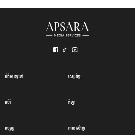
ព័ត៌មានទូទៅ
សេដ្ឋកិច្ច
អប់រំ
កីឡា
កម្សាន្ត
អរិយធម៌ខ្មែរ