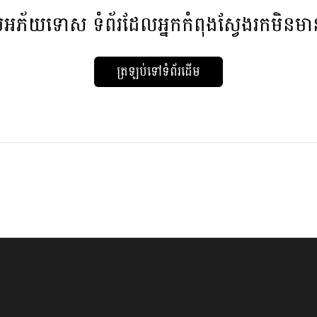
មអភ័យទោស
ទំព័រដែលអ្នកកំពុងស្វែងរកមិនម
ត្រឡប់ទៅទំព័រដើម