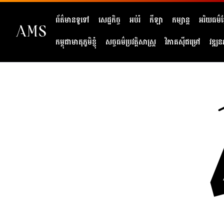
ព័ត៌មានទូទៅ
សេដ្ឋកិច្ច
អប់រំ
កីឡា
កម្សាន្ត
អរិយធម៌ខ្
កម្ពុជាមាតុភូមិខ្ញុំ
សច្ចធម៌ប្រវត្តិសាស្ត្រ
វិភាគសុីជម្រៅ
វឌ្ឍន
404