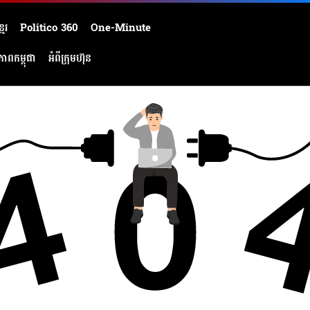
មែរ
Politico 360
One-Minute
ភាពកម្ពុជា
អំពីក្រុមហ៊ុន