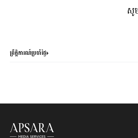
សូ
ព្រឹត្តិការណ៍ប្រចាំថ្ងៃ