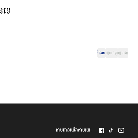
ានទេ
ថ្ងៃនេះ
ម្សិលមិញ
ម្សិលម្ងៃ
តាមដានយើងតាមរយៈ