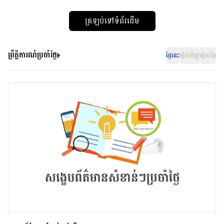
ត្រឡប់ទៅទំព័រដើម
ព្រឹត្តិការណ៍ប្រចាំថ្ងៃ
ថ្ងៃនេះ
ម្សិលមិញ
ម្សិលម្ងៃ