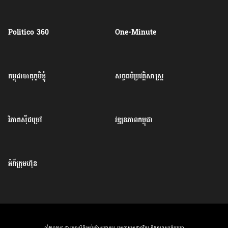
Politico 360
One-Minute
កម្ពុជាមាតុភូមិខ្ញុំ
សច្ចធម៌ប្រវត្តិសាស្ត្រ
វិភាគសុីជម្រៅ
វឌ្ឍនភាពកម្ពុជា
អំពីក្រុមហ៊ុន