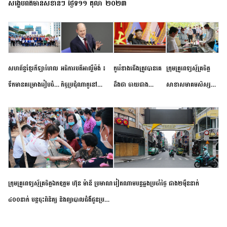
សង្ខេបព័ត៌មានសំខាន់ៗ ថ្ងៃទី១១ តុលា ២០២៣
សហព័ន្ធខ្មែរកីឡាហែល
អធិការបតីអាល្លឺម៉ង់ ៖
កូរ៉េខាងជើងត្រូវបានគេ
ក្រុមគ្រូពេទ្យស្ម័គ្រចិត្ត
ទឹកមានគម្រោងរៀបចំ
កិច្ចប្រជុំណាតូនៅ
ដឹងថា ចាយជាង
សាខាសមាគមសិស្ស
ព្រឹត្តិការណ៍ប្រកួតចាប់ពី
ទីក្រុងម៉ាឌ្រីដ នាពេល
៦០០លានដុល្លារ
និស្សិត បញ្ញវន្តក្មេងវត្ត
កម្រិតបឋម ដល់ឧត្តម
ខាងមុខនឹងបញ្ជូនសញ្ញា
អភិវឌ្ឍន៍នុយក្លេអ៊ែរ
ខេត្តកំពង់ចាម ចុះពិនិត្យ
សិក្សានាពេលខាងមុខ
នៃភាពស្អិតរមួត និង
ពិគ្រោះជំងឺទូទៅ និងផ្តល់
ការប្តេជ្ញាចិត្ត
ថ្នាំពេទ្យជូនប្រជាពលរដ្ឋ
រស់នៅសង្កាត់បឹងកុក
ក្រុមគ្រូពេទ្យស្ម័គ្រចិត្តឯកឧត្តម ហ៊ុន ម៉ានី ប្រមាណ
វៀតណាម​បន្ត​ឆ្លង​ប្រចាំថ្ងៃ​ ​ជាង​២​ម៉ឺន​នាក់​
៤០០នាក់ បន្តចុះពិនិត្យ និងព្យាបាលជំងឺជូនប្រជា
ពលរដ្ឋរស់នៅស្រុកស្រីសន្ធរ ខេត្តកំពង់ចាម