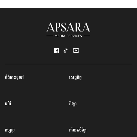
ព័ត៌មានទូទៅ
សេដ្ឋកិច្ច
អប់រំ
កីឡា
កម្សាន្ត
អរិយធម៌ខ្មែរ