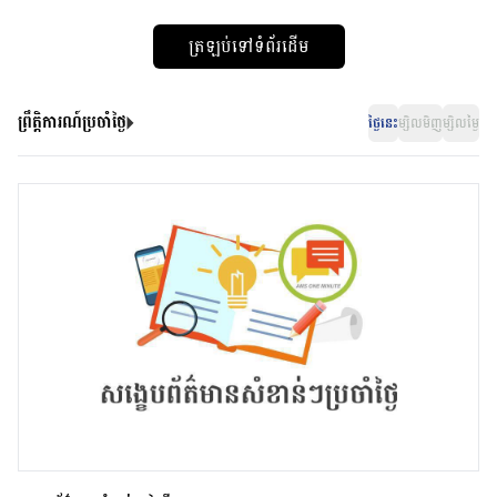
ត្រឡប់ទៅទំព័រដើម
ព្រឹត្តិការណ៍ប្រចាំថ្ងៃ
ថ្ងៃនេះ
ម្សិលមិញ
ម្សិលម្ងៃ