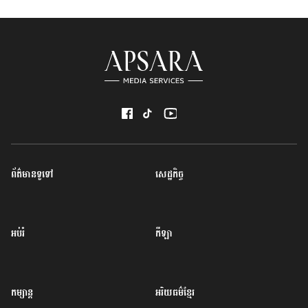
ព័ត៌មានទូទៅ
សេដ្ឋកិច្ច
អប់រំ
កីឡា
កម្សាន្ត
អរិយធម៌ខ្មែរ