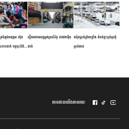
ម័គ្រចិត្តឯកឧត្តម ហ៊ុន
វៀតណាម​បន្ត​ឆ្លង​ប្រចាំថ្ងៃ​ ​ជាង​២​ម៉ឺន​
​ជប៉ុន​ធ្លាក់ព្រិល​ខ្លាំង​ ​តំបន់​ខ្លះ​ធ្ងន់ធ្ងរ​ពុំ​
០០នាក់ បន្តចុះពិនិត្យ
នាក់​
ធ្លាប់​មាន
ឺជូនប្រជាពលរដ្ឋរស់នៅ
 ខេត្តកំពង់ចាម
តាមដានយើងតាមរយៈ