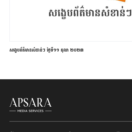
សង្ខេបព័ត៌មានសំខាន់ៗ ថ្ងៃទី១១ តុលា ២០២៣