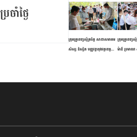
ក្រុមគ្រូពេទ្យស្ម័គ្រចិត្ត សាខាសមាគម
ក្រុមគ្រូពេទ្យស្
សិស្ស និស្សិត បញ្ញវន្តក្មេងវត្តខេត្ត
ម៉ានី ប្រមាណ ៤
កំពង់ចាម ចុះពិនិត្យ ពិគ្រោះជំងឺទូទៅ
និងព្យាបាលជំង
និងផ្តល់ថ្នាំពេទ្យជូនប្រជាពលរដ្ឋរស់នៅ
ស្រុកស្រីសន្ធរ
សង្កាត់បឹងកុក