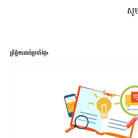
សូ
ព្រឹត្តិការណ៍ប្រចាំថ្ងៃ