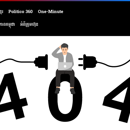
មែរ
Politico 360
One-Minute
ភាពកម្ពុជា
អំពីក្រុមហ៊ុន