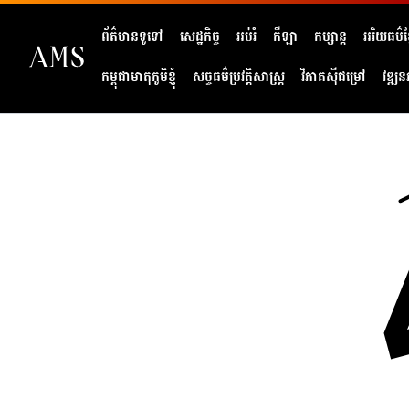
ព័ត៌មានទូទៅ
សេដ្ឋកិច្ច
អប់រំ
កីឡា
កម្សាន្ត
អរិយធម៌ខ្
កម្ពុជាមាតុភូមិខ្ញុំ
សច្ចធម៌ប្រវត្តិសាស្ត្រ
វិភាគសុីជម្រៅ
វឌ្ឍន
404