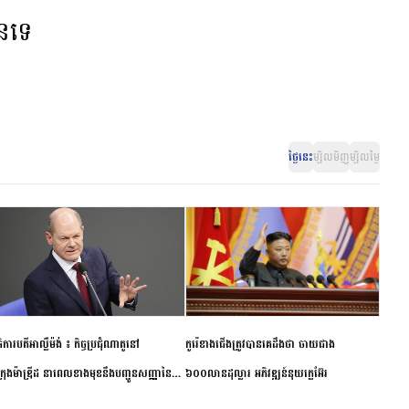
ានទេ
ថ្ងៃនេះ
ម្សិលមិញ
ម្សិលម្ងៃ
ិការបតីអាល្លឺម៉ង់ ៖ កិច្ចប្រជុំណាតូនៅ
កូរ៉េខាងជើងត្រូវបានគេដឹងថា ចាយជាង
ក្រុងម៉ាឌ្រីដ នាពេលខាងមុខនឹងបញ្ជូនសញ្ញានៃ
៦០០លានដុល្លារ អភិវឌ្ឍន៍នុយក្លេអ៊ែរ
ពស្អិតរមួត និងការប្តេជ្ញាចិត្ត