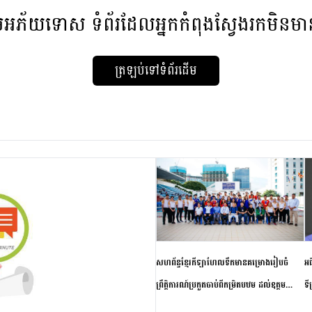
មអភ័យទោស
ទំព័រដែលអ្នកកំពុងស្វែងរកមិនម
ត្រឡប់ទៅទំព័រដើម
សហព័ន្ធខ្មែរកីឡាហែលទឹកមានគម្រោងរៀបចំ
អធ
ព្រឹត្តិការណ៍ប្រកួតចាប់ពីកម្រិតបឋម ដល់ឧត្តម
ទី
សិក្សានាពេលខាងមុខ
ភា