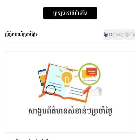
ត្រឡប់ទៅទំព័រដើម
ព្រឹត្តិការណ៍ប្រចាំថ្ងៃ
ថ្ងៃនេះ
ម្សិលមិញ
ម្សិលម្ងៃ