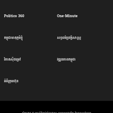
Politico 360
One-Minute
កម្ពុជាមាតុភូមិខ្ញុំ
សច្ចធម៌ប្រវត្តិសាស្ត្រ
វិភាគសុីជម្រៅ
វឌ្ឍនភាពកម្ពុជា
អំពីក្រុមហ៊ុន