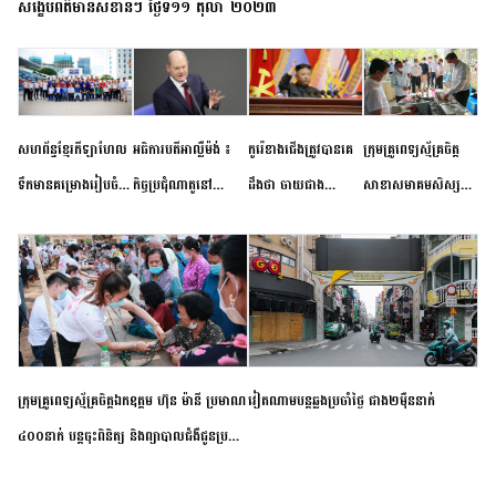
សង្ខេបព័ត៌មានសំខាន់ៗ ថ្ងៃទី១១ តុលា ២០២៣
សហព័ន្ធខ្មែរកីឡាហែល
អធិការបតីអាល្លឺម៉ង់ ៖
កូរ៉េខាងជើងត្រូវបានគេ
ក្រុមគ្រូពេទ្យស្ម័គ្រចិត្ត
ទឹកមានគម្រោងរៀបចំ
កិច្ចប្រជុំណាតូនៅ
ដឹងថា ចាយជាង
សាខាសមាគមសិស្ស
ព្រឹត្តិការណ៍ប្រកួតចាប់ពី
ទីក្រុងម៉ាឌ្រីដ នាពេល
៦០០លានដុល្លារ
និស្សិត បញ្ញវន្តក្មេងវត្ត
កម្រិតបឋម ដល់ឧត្តម
ខាងមុខនឹងបញ្ជូនសញ្ញា
អភិវឌ្ឍន៍នុយក្លេអ៊ែរ
ខេត្តកំពង់ចាម ចុះពិនិត្យ
សិក្សានាពេលខាងមុខ
នៃភាពស្អិតរមួត និង
ពិគ្រោះជំងឺទូទៅ និងផ្តល់
ការប្តេជ្ញាចិត្ត
ថ្នាំពេទ្យជូនប្រជាពលរដ្ឋ
រស់នៅសង្កាត់បឹងកុក
ក្រុមគ្រូពេទ្យស្ម័គ្រចិត្តឯកឧត្តម ហ៊ុន ម៉ានី ប្រមាណ
វៀតណាម​បន្ត​ឆ្លង​ប្រចាំថ្ងៃ​ ​ជាង​២​ម៉ឺន​នាក់​
៤០០នាក់ បន្តចុះពិនិត្យ និងព្យាបាលជំងឺជូនប្រជា
ពលរដ្ឋរស់នៅស្រុកស្រីសន្ធរ ខេត្តកំពង់ចាម