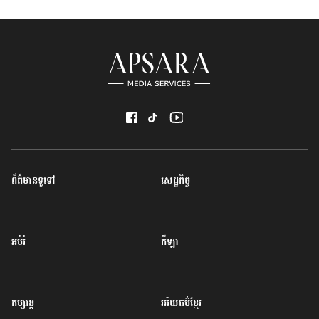
ព័ត៌មានទូទៅ
សេដ្ឋកិច្ច
អប់រំ
កីឡា
កម្សាន្ត
អរិយធម៌ខ្មែរ