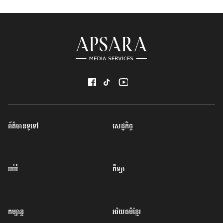
ព័ត៌មានទូទៅ
សេដ្ឋកិច្ច
អប់រំ
កីឡា
កម្សាន្ត
អរិយធម៌ខ្មែរ