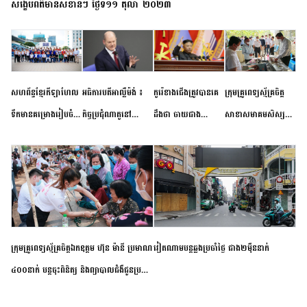
សង្ខេបព័ត៌មានសំខាន់ៗ ថ្ងៃទី១១ តុលា ២០២៣
សហព័ន្ធខ្មែរកីឡាហែល
អធិការបតីអាល្លឺម៉ង់ ៖
កូរ៉េខាងជើងត្រូវបានគេ
ក្រុមគ្រូពេទ្យស្ម័គ្រចិត្ត
ទឹកមានគម្រោងរៀបចំ
កិច្ចប្រជុំណាតូនៅ
ដឹងថា ចាយជាង
សាខាសមាគមសិស្ស
ព្រឹត្តិការណ៍ប្រកួតចាប់ពី
ទីក្រុងម៉ាឌ្រីដ នាពេល
៦០០លានដុល្លារ
និស្សិត បញ្ញវន្តក្មេងវត្ត
កម្រិតបឋម ដល់ឧត្តម
ខាងមុខនឹងបញ្ជូនសញ្ញា
អភិវឌ្ឍន៍នុយក្លេអ៊ែរ
ខេត្តកំពង់ចាម ចុះពិនិត្យ
សិក្សានាពេលខាងមុខ
នៃភាពស្អិតរមួត និង
ពិគ្រោះជំងឺទូទៅ និងផ្តល់
ការប្តេជ្ញាចិត្ត
ថ្នាំពេទ្យជូនប្រជាពលរដ្ឋ
រស់នៅសង្កាត់បឹងកុក
ក្រុមគ្រូពេទ្យស្ម័គ្រចិត្តឯកឧត្តម ហ៊ុន ម៉ានី ប្រមាណ
វៀតណាម​បន្ត​ឆ្លង​ប្រចាំថ្ងៃ​ ​ជាង​២​ម៉ឺន​នាក់​
៤០០នាក់ បន្តចុះពិនិត្យ និងព្យាបាលជំងឺជូនប្រជា
ពលរដ្ឋរស់នៅស្រុកស្រីសន្ធរ ខេត្តកំពង់ចាម