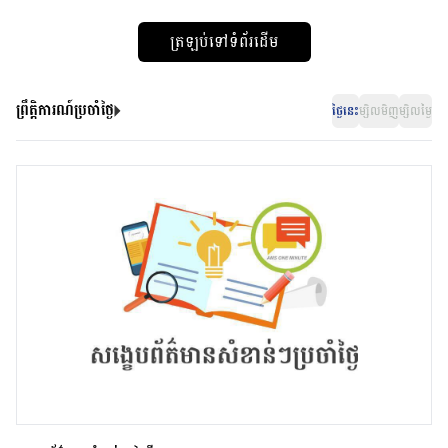
ត្រឡប់ទៅទំព័រដើម
ព្រឹត្តិការណ៍ប្រចាំថ្ងៃ
ថ្ងៃនេះ
ម្សិលមិញ
ម្សិលម្ងៃ