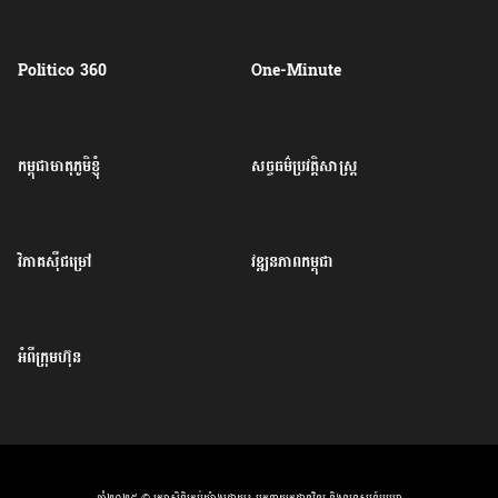
Politico 360
One-Minute
កម្ពុជាមាតុភូមិខ្ញុំ
សច្ចធម៌ប្រវត្តិសាស្ត្រ
វិភាគសុីជម្រៅ
វឌ្ឍនភាពកម្ពុជា
អំពីក្រុមហ៊ុន