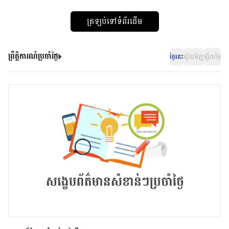
ត្រឡប់ទៅទំព័រដើម
ព្រឹត្តិការណ៍ប្រចាំថ្ងៃ
ថ្ងៃនេះ
ម្សិលមិញ
ម្សិលម្ងៃ