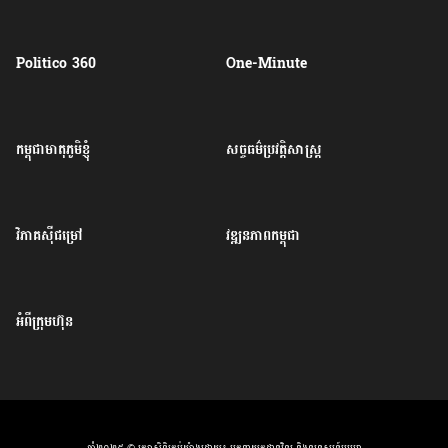
Politico 360
One-Minute
កម្ពុជាមាតុភូមិខ្ញុំ
សច្ចធម៌ប្រវត្តិសាស្ត្រ
វិភាគសុីជម្រៅ
វឌ្ឍនភាពកម្ពុជា
អំពីក្រុមហ៊ុន