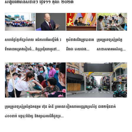
សង្ខេបព័ត៌មានសំខាន់ៗ ថ្ងៃទី១១ តុលា ២០២៣
សហព័ន្ធខ្មែរកីឡាហែល
អធិការបតីអាល្លឺម៉ង់ ៖
កូរ៉េខាងជើងត្រូវបានគេ
ក្រុមគ្រូពេទ្យស្ម័គ្រចិត្ត
ទឹកមានគម្រោងរៀបចំ
កិច្ចប្រជុំណាតូនៅ
ដឹងថា ចាយជាង
សាខាសមាគមសិស្ស
ព្រឹត្តិការណ៍ប្រកួតចាប់ពី
ទីក្រុងម៉ាឌ្រីដ នាពេល
៦០០លានដុល្លារ
និស្សិត បញ្ញវន្តក្មេងវត្ត
កម្រិតបឋម ដល់ឧត្តម
ខាងមុខនឹងបញ្ជូនសញ្ញា
អភិវឌ្ឍន៍នុយក្លេអ៊ែរ
ខេត្តកំពង់ចាម ចុះពិនិត្យ
សិក្សានាពេលខាងមុខ
នៃភាពស្អិតរមួត និង
ពិគ្រោះជំងឺទូទៅ និងផ្តល់
ការប្តេជ្ញាចិត្ត
ថ្នាំពេទ្យជូនប្រជាពលរដ្ឋ
រស់នៅសង្កាត់បឹងកុក
ក្រុមគ្រូពេទ្យស្ម័គ្រចិត្តឯកឧត្តម ហ៊ុន ម៉ានី ប្រមាណ
វៀតណាម​បន្ត​ឆ្លង​ប្រចាំថ្ងៃ​ ​ជាង​២​ម៉ឺន​នាក់​
៤០០នាក់ បន្តចុះពិនិត្យ និងព្យាបាលជំងឺជូនប្រជា
ពលរដ្ឋរស់នៅស្រុកស្រីសន្ធរ ខេត្តកំពង់ចាម