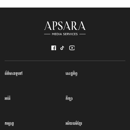
ព័ត៌មានទូទៅ
សេដ្ឋកិច្ច
អប់រំ
កីឡា
កម្សាន្ត
អរិយធម៌ខ្មែរ