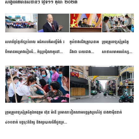
សង្ខេបព័ត៌មានសំខាន់ៗ ថ្ងៃទី១១ តុលា ២០២៣
សហព័ន្ធខ្មែរកីឡាហែល
អធិការបតីអាល្លឺម៉ង់ ៖
កូរ៉េខាងជើងត្រូវបានគេ
ក្រុមគ្រូពេទ្យស្ម័គ្រចិត្ត
ទឹកមានគម្រោងរៀបចំ
កិច្ចប្រជុំណាតូនៅ
ដឹងថា ចាយជាង
សាខាសមាគមសិស្ស
ព្រឹត្តិការណ៍ប្រកួតចាប់ពី
ទីក្រុងម៉ាឌ្រីដ នាពេល
៦០០លានដុល្លារ
និស្សិត បញ្ញវន្តក្មេងវត្ត
កម្រិតបឋម ដល់ឧត្តម
ខាងមុខនឹងបញ្ជូនសញ្ញា
អភិវឌ្ឍន៍នុយក្លេអ៊ែរ
ខេត្តកំពង់ចាម ចុះពិនិត្យ
សិក្សានាពេលខាងមុខ
នៃភាពស្អិតរមួត និង
ពិគ្រោះជំងឺទូទៅ និងផ្តល់
ការប្តេជ្ញាចិត្ត
ថ្នាំពេទ្យជូនប្រជាពលរដ្ឋ
រស់នៅសង្កាត់បឹងកុក
ក្រុមគ្រូពេទ្យស្ម័គ្រចិត្តឯកឧត្តម ហ៊ុន ម៉ានី ប្រមាណ
វៀតណាម​បន្ត​ឆ្លង​ប្រចាំថ្ងៃ​ ​ជាង​២​ម៉ឺន​នាក់​
៤០០នាក់ បន្តចុះពិនិត្យ និងព្យាបាលជំងឺជូនប្រជា
ពលរដ្ឋរស់នៅស្រុកស្រីសន្ធរ ខេត្តកំពង់ចាម