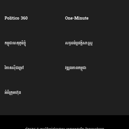
Politico 360
One-Minute
កម្ពុជាមាតុភូមិខ្ញុំ
សច្ចធម៌ប្រវត្តិសាស្ត្រ
វិភាគសុីជម្រៅ
វឌ្ឍនភាពកម្ពុជា
អំពីក្រុមហ៊ុន