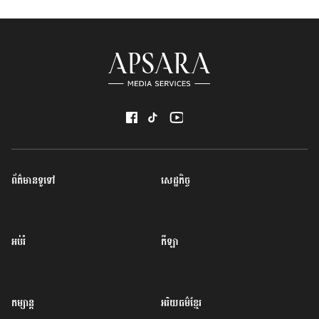
ព័ត៌មានទូទៅ
សេដ្ឋកិច្ច
អប់រំ
កីឡា
កម្សាន្ត
អរិយធម៌ខ្មែរ