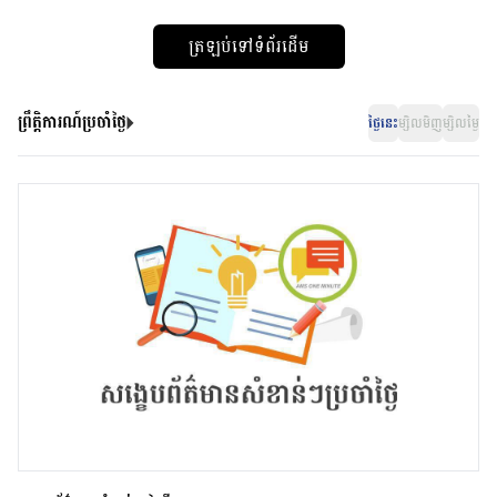
ត្រឡប់ទៅទំព័រដើម
ព្រឹត្តិការណ៍ប្រចាំថ្ងៃ
ថ្ងៃនេះ
ម្សិលមិញ
ម្សិលម្ងៃ