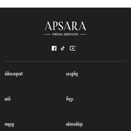
ព័ត៌មានទូទៅ
សេដ្ឋកិច្ច
អប់រំ
កីឡា
កម្សាន្ត
អរិយធម៌ខ្មែរ