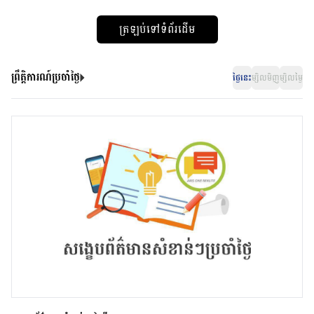
ត្រឡប់ទៅទំព័រដើម
ព្រឹត្តិការណ៍ប្រចាំថ្ងៃ
ថ្ងៃនេះ
ម្សិលមិញ
ម្សិលម្ងៃ