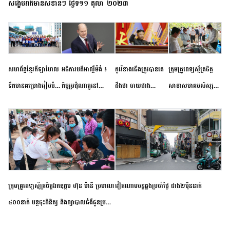
សង្ខេបព័ត៌មានសំខាន់ៗ ថ្ងៃទី១១ តុលា ២០២៣
សហព័ន្ធខ្មែរកីឡាហែល
អធិការបតីអាល្លឺម៉ង់ ៖
កូរ៉េខាងជើងត្រូវបានគេ
ក្រុមគ្រូពេទ្យស្ម័គ្រចិត្ត
ទឹកមានគម្រោងរៀបចំ
កិច្ចប្រជុំណាតូនៅ
ដឹងថា ចាយជាង
សាខាសមាគមសិស្ស
ព្រឹត្តិការណ៍ប្រកួតចាប់ពី
ទីក្រុងម៉ាឌ្រីដ នាពេល
៦០០លានដុល្លារ
និស្សិត បញ្ញវន្តក្មេងវត្ត
កម្រិតបឋម ដល់ឧត្តម
ខាងមុខនឹងបញ្ជូនសញ្ញា
អភិវឌ្ឍន៍នុយក្លេអ៊ែរ
ខេត្តកំពង់ចាម ចុះពិនិត្យ
សិក្សានាពេលខាងមុខ
នៃភាពស្អិតរមួត និង
ពិគ្រោះជំងឺទូទៅ និងផ្តល់
ការប្តេជ្ញាចិត្ត
ថ្នាំពេទ្យជូនប្រជាពលរដ្ឋ
រស់នៅសង្កាត់បឹងកុក
ក្រុមគ្រូពេទ្យស្ម័គ្រចិត្តឯកឧត្តម ហ៊ុន ម៉ានី ប្រមាណ
វៀតណាម​បន្ត​ឆ្លង​ប្រចាំថ្ងៃ​ ​ជាង​២​ម៉ឺន​នាក់​
៤០០នាក់ បន្តចុះពិនិត្យ និងព្យាបាលជំងឺជូនប្រជា
ពលរដ្ឋរស់នៅស្រុកស្រីសន្ធរ ខេត្តកំពង់ចាម