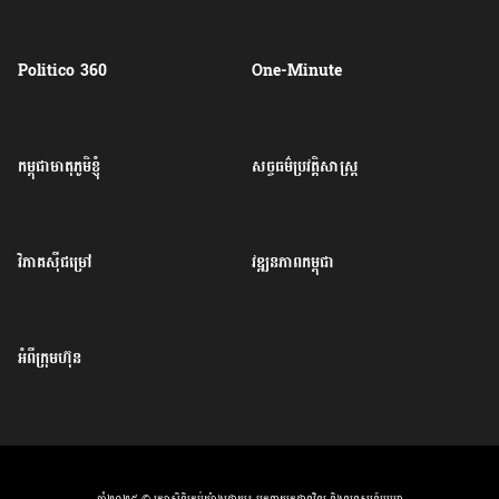
Politico 360
One-Minute
កម្ពុជាមាតុភូមិខ្ញុំ
សច្ចធម៌ប្រវត្តិសាស្ត្រ
វិភាគសុីជម្រៅ
វឌ្ឍនភាពកម្ពុជា
អំពីក្រុមហ៊ុន