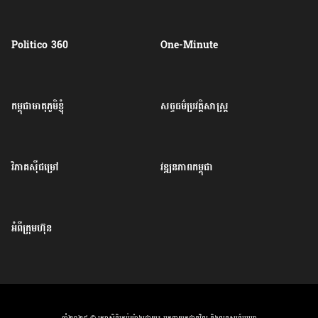
Politico 360
One-Minute
កម្ពុជាមាតុភូមិខ្ញុំ
សច្ចធម៌ប្រវត្តិសាស្ត្រ
វិភាគសុីជម្រៅ
វឌ្ឍនភាពកម្ពុជា
អំពីក្រុមហ៊ុន