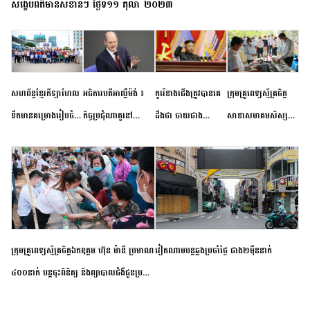
សង្ខេបព័ត៌មានសំខាន់ៗ ថ្ងៃទី១១ តុលា ២០២៣
សហព័ន្ធខ្មែរកីឡាហែល
អធិការបតីអាល្លឺម៉ង់ ៖
កូរ៉េខាងជើងត្រូវបានគេ
ក្រុមគ្រូពេទ្យស្ម័គ្រចិត្ត
ទឹកមានគម្រោងរៀបចំ
កិច្ចប្រជុំណាតូនៅ
ដឹងថា ចាយជាង
សាខាសមាគមសិស្ស
ព្រឹត្តិការណ៍ប្រកួតចាប់ពី
ទីក្រុងម៉ាឌ្រីដ នាពេល
៦០០លានដុល្លារ
និស្សិត បញ្ញវន្តក្មេងវត្ត
កម្រិតបឋម ដល់ឧត្តម
ខាងមុខនឹងបញ្ជូនសញ្ញា
អភិវឌ្ឍន៍នុយក្លេអ៊ែរ
ខេត្តកំពង់ចាម ចុះពិនិត្យ
សិក្សានាពេលខាងមុខ
នៃភាពស្អិតរមួត និង
ពិគ្រោះជំងឺទូទៅ និងផ្តល់
ការប្តេជ្ញាចិត្ត
ថ្នាំពេទ្យជូនប្រជាពលរដ្ឋ
រស់នៅសង្កាត់បឹងកុក
ក្រុមគ្រូពេទ្យស្ម័គ្រចិត្តឯកឧត្តម ហ៊ុន ម៉ានី ប្រមាណ
វៀតណាម​បន្ត​ឆ្លង​ប្រចាំថ្ងៃ​ ​ជាង​២​ម៉ឺន​នាក់​
៤០០នាក់ បន្តចុះពិនិត្យ និងព្យាបាលជំងឺជូនប្រជា
ពលរដ្ឋរស់នៅស្រុកស្រីសន្ធរ ខេត្តកំពង់ចាម