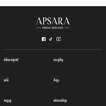
ព័ត៌មានទូទៅ
សេដ្ឋកិច្ច
អប់រំ
កីឡា
កម្សាន្ត
អរិយធម៌ខ្មែរ