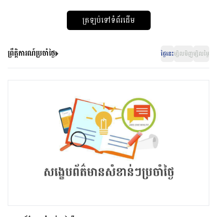
ត្រឡប់ទៅទំព័រដើម
ព្រឹត្តិការណ៍ប្រចាំថ្ងៃ
ថ្ងៃនេះ
ម្សិលមិញ
ម្សិលម្ងៃ