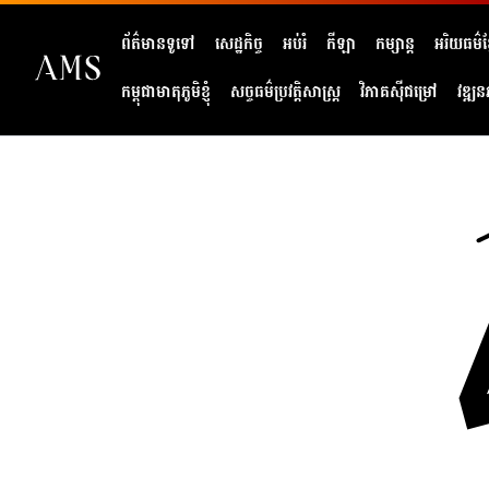
ព័ត៌មានទូទៅ
សេដ្ឋកិច្ច
អប់រំ
កីឡា
កម្សាន្ត
អរិយធម៌ខ្
កម្ពុជាមាតុភូមិខ្ញុំ
សច្ចធម៌ប្រវត្តិសាស្ត្រ
វិភាគសុីជម្រៅ
វឌ្ឍន
404