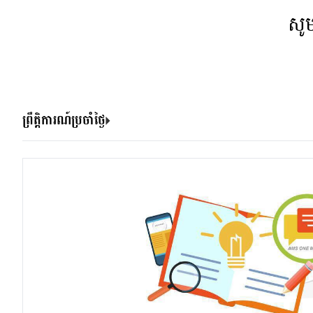
សូ
ព្រឹត្តិការណ៍ប្រចាំថ្ងៃ