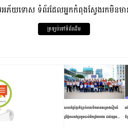
មអភ័យទោស
ទំព័រដែលអ្នកកំពុងស្វែងរកមិនម
ត្រឡប់ទៅទំព័រដើម
សហព័ន្ធខ្មែរកីឡាហែលទឹកមានគម្រោងរៀបចំ
អធ
ព្រឹត្តិការណ៍ប្រកួតចាប់ពីកម្រិតបឋម ដល់ឧត្តម
ទី
សិក្សានាពេលខាងមុខ
ភា