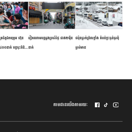
ម័គ្រចិត្តឯកឧត្តម ហ៊ុន
វៀតណាម​បន្ត​ឆ្លង​ប្រចាំថ្ងៃ​ ​ជាង​២​ម៉ឺន​
​ជប៉ុន​ធ្លាក់ព្រិល​ខ្លាំង​ ​តំបន់​ខ្លះ​ធ្ងន់ធ្ងរ​ពុំ​
០០នាក់ បន្តចុះពិនិត្យ
នាក់​
ធ្លាប់​មាន
ឺជូនប្រជាពលរដ្ឋរស់នៅ
 ខេត្តកំពង់ចាម
តាមដានយើងតាមរយៈ