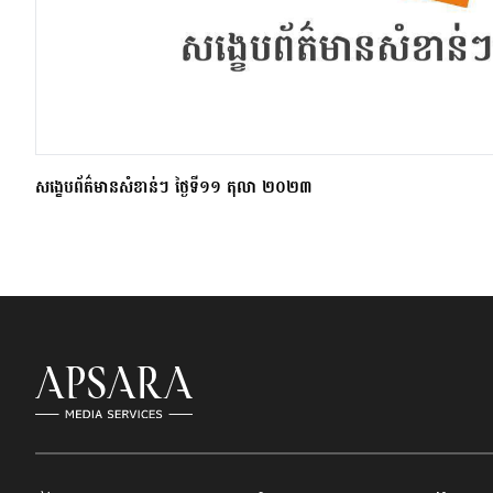
សង្ខេបព័ត៌មានសំខាន់ៗ ថ្ងៃទី១១ តុលា ២០២៣