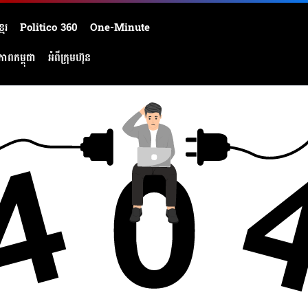
មែរ
Politico 360
One-Minute
ភាពកម្ពុជា
អំពីក្រុមហ៊ុន