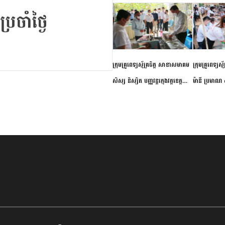
ក្រុមគ្រូពេទ្យស្ម័គ្រចិត្ត សាខាសមាគម
ក្រុមគ្រូពេទ្យស្
សិស្ស និស្សិត បញ្ញវន្តក្មេងវត្តខេត្ត
ម៉ានី ប្រមាណ ៤
កំពង់ចាម ចុះពិនិត្យ ពិគ្រោះជំងឺទូទៅ
និងព្យាបាលជំង
និងផ្តល់ថ្នាំពេទ្យជូនប្រជាពលរដ្ឋរស់នៅ
ស្រុកស្រីសន្ធរ
សង្កាត់បឹងកុក