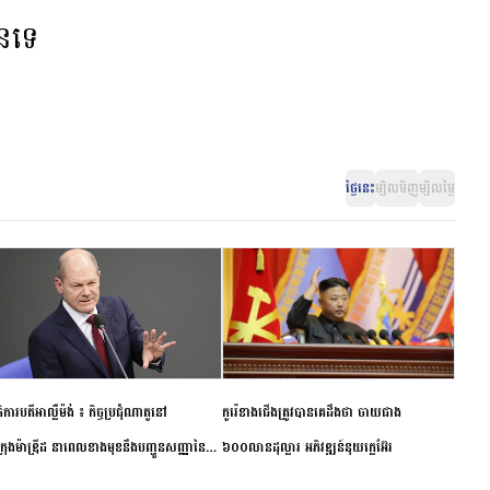
ានទេ
ថ្ងៃនេះ
ម្សិលមិញ
ម្សិលម្ងៃ
ិការបតីអាល្លឺម៉ង់ ៖ កិច្ចប្រជុំណាតូនៅ
កូរ៉េខាងជើងត្រូវបានគេដឹងថា ចាយជាង
ក្រុងម៉ាឌ្រីដ នាពេលខាងមុខនឹងបញ្ជូនសញ្ញានៃ
៦០០លានដុល្លារ អភិវឌ្ឍន៍នុយក្លេអ៊ែរ
ពស្អិតរមួត និងការប្តេជ្ញាចិត្ត