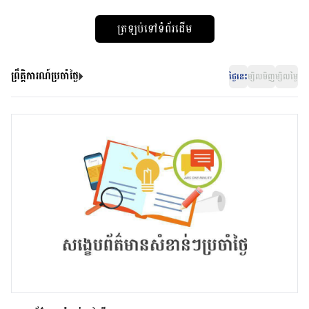
ត្រឡប់ទៅទំព័រដើម
ព្រឹត្តិការណ៍ប្រចាំថ្ងៃ
ថ្ងៃនេះ
ម្សិលមិញ
ម្សិលម្ងៃ