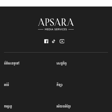
ព័ត៌មានទូទៅ
សេដ្ឋកិច្ច
អប់រំ
កីឡា
កម្សាន្ត
អរិយធម៌ខ្មែរ