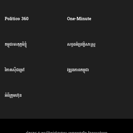
Politico 360
One-Minute
កម្ពុជាមាតុភូមិខ្ញុំ
សច្ចធម៌ប្រវត្តិសាស្ត្រ
វិភាគសុីជម្រៅ
វឌ្ឍនភាពកម្ពុជា
អំពីក្រុមហ៊ុន