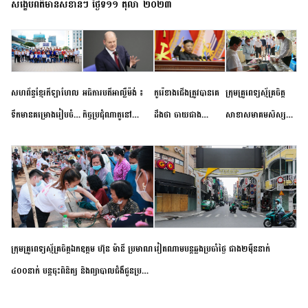
សង្ខេបព័ត៌មានសំខាន់ៗ ថ្ងៃទី១១ តុលា ២០២៣
សហព័ន្ធខ្មែរកីឡាហែល
អធិការបតីអាល្លឺម៉ង់ ៖
កូរ៉េខាងជើងត្រូវបានគេ
ក្រុមគ្រូពេទ្យស្ម័គ្រចិត្ត
ទឹកមានគម្រោងរៀបចំ
កិច្ចប្រជុំណាតូនៅ
ដឹងថា ចាយជាង
សាខាសមាគមសិស្ស
ព្រឹត្តិការណ៍ប្រកួតចាប់ពី
ទីក្រុងម៉ាឌ្រីដ នាពេល
៦០០លានដុល្លារ
និស្សិត បញ្ញវន្តក្មេងវត្ត
កម្រិតបឋម ដល់ឧត្តម
ខាងមុខនឹងបញ្ជូនសញ្ញា
អភិវឌ្ឍន៍នុយក្លេអ៊ែរ
ខេត្តកំពង់ចាម ចុះពិនិត្យ
សិក្សានាពេលខាងមុខ
នៃភាពស្អិតរមួត និង
ពិគ្រោះជំងឺទូទៅ និងផ្តល់
ការប្តេជ្ញាចិត្ត
ថ្នាំពេទ្យជូនប្រជាពលរដ្ឋ
រស់នៅសង្កាត់បឹងកុក
ក្រុមគ្រូពេទ្យស្ម័គ្រចិត្តឯកឧត្តម ហ៊ុន ម៉ានី ប្រមាណ
វៀតណាម​បន្ត​ឆ្លង​ប្រចាំថ្ងៃ​ ​ជាង​២​ម៉ឺន​នាក់​
៤០០នាក់ បន្តចុះពិនិត្យ និងព្យាបាលជំងឺជូនប្រជា
ពលរដ្ឋរស់នៅស្រុកស្រីសន្ធរ ខេត្តកំពង់ចាម