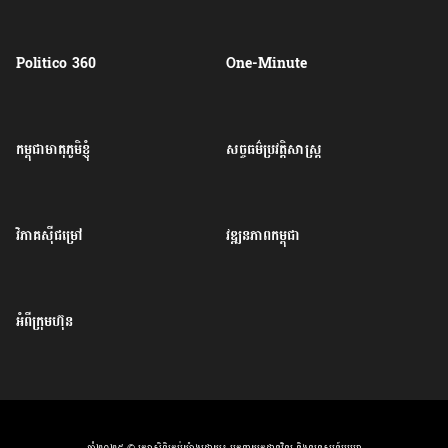
Politico 360
One-Minute
កម្ពុជាមាតុភូមិខ្ញុំ
សច្ចធម៌ប្រវត្តិសាស្ត្រ
វិភាគសុីជម្រៅ
វឌ្ឍនភាពកម្ពុជា
អំពីក្រុមហ៊ុន