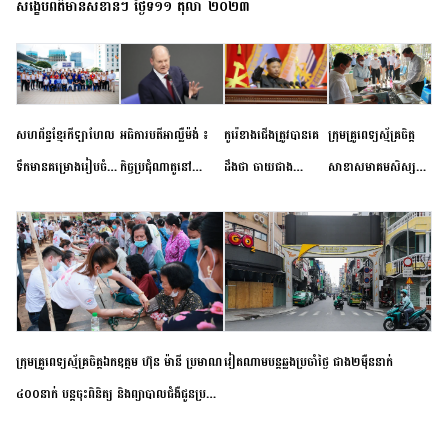
សង្ខេបព័ត៌មានសំខាន់ៗ ថ្ងៃទី១១ តុលា ២០២៣
សហព័ន្ធខ្មែរកីឡាហែល
អធិការបតីអាល្លឺម៉ង់ ៖
កូរ៉េខាងជើងត្រូវបានគេ
ក្រុមគ្រូពេទ្យស្ម័គ្រចិត្ត
ទឹកមានគម្រោងរៀបចំ
កិច្ចប្រជុំណាតូនៅ
ដឹងថា ចាយជាង
សាខាសមាគមសិស្ស
ព្រឹត្តិការណ៍ប្រកួតចាប់ពី
ទីក្រុងម៉ាឌ្រីដ នាពេល
៦០០លានដុល្លារ
និស្សិត បញ្ញវន្តក្មេងវត្ត
កម្រិតបឋម ដល់ឧត្តម
ខាងមុខនឹងបញ្ជូនសញ្ញា
អភិវឌ្ឍន៍នុយក្លេអ៊ែរ
ខេត្តកំពង់ចាម ចុះពិនិត្យ
សិក្សានាពេលខាងមុខ
នៃភាពស្អិតរមួត និង
ពិគ្រោះជំងឺទូទៅ និងផ្តល់
ការប្តេជ្ញាចិត្ត
ថ្នាំពេទ្យជូនប្រជាពលរដ្ឋ
រស់នៅសង្កាត់បឹងកុក
ក្រុមគ្រូពេទ្យស្ម័គ្រចិត្តឯកឧត្តម ហ៊ុន ម៉ានី ប្រមាណ
វៀតណាម​បន្ត​ឆ្លង​ប្រចាំថ្ងៃ​ ​ជាង​២​ម៉ឺន​នាក់​
៤០០នាក់ បន្តចុះពិនិត្យ និងព្យាបាលជំងឺជូនប្រជា
ពលរដ្ឋរស់នៅស្រុកស្រីសន្ធរ ខេត្តកំពង់ចាម