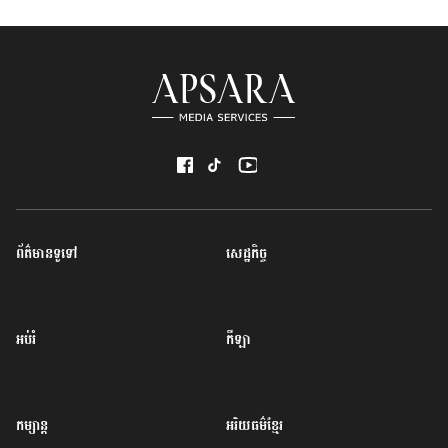
ព័ត៌មានទូទៅ
សេដ្ឋកិច្ច
អប់រំ
កីឡា
កម្សាន្ត
អរិយធម៌ខ្មែរ