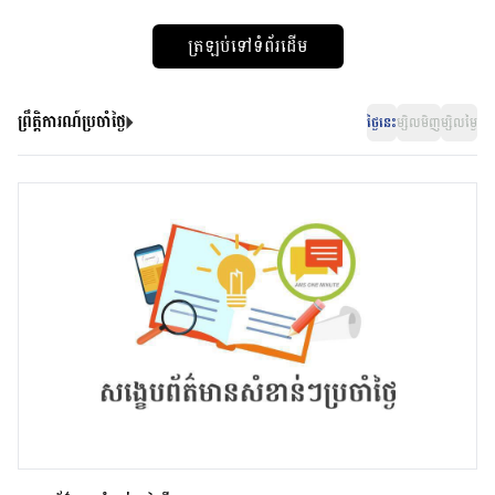
ត្រឡប់ទៅទំព័រដើម
ព្រឹត្តិការណ៍ប្រចាំថ្ងៃ
ថ្ងៃនេះ
ម្សិលមិញ
ម្សិលម្ងៃ