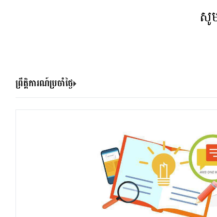
សូ
ព្រឹត្តិការណ៍ប្រចាំថ្ងៃ