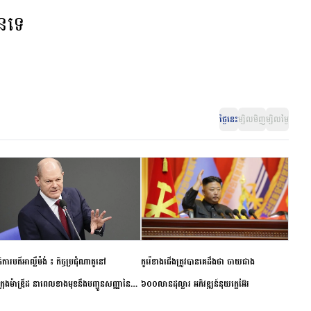
ានទេ
ថ្ងៃនេះ
ម្សិលមិញ
ម្សិលម្ងៃ
ិការបតីអាល្លឺម៉ង់ ៖ កិច្ចប្រជុំណាតូនៅ
កូរ៉េខាងជើងត្រូវបានគេដឹងថា ចាយជាង
ក្រុងម៉ាឌ្រីដ នាពេលខាងមុខនឹងបញ្ជូនសញ្ញានៃ
៦០០លានដុល្លារ អភិវឌ្ឍន៍នុយក្លេអ៊ែរ
ពស្អិតរមួត និងការប្តេជ្ញាចិត្ត