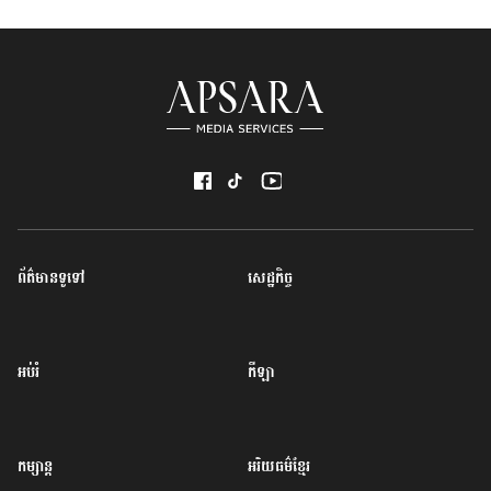
ព័ត៌មានទូទៅ
សេដ្ឋកិច្ច
អប់រំ
កីឡា
កម្សាន្ត
អរិយធម៌ខ្មែរ