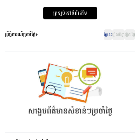
ត្រឡប់ទៅទំព័រដើម
ព្រឹត្តិការណ៍ប្រចាំថ្ងៃ
ថ្ងៃនេះ
ម្សិលមិញ
ម្សិលម្ងៃ