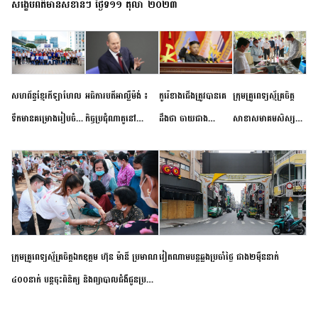
សង្ខេបព័ត៌មានសំខាន់ៗ ថ្ងៃទី១១ តុលា ២០២៣
សហព័ន្ធខ្មែរកីឡាហែល
អធិការបតីអាល្លឺម៉ង់ ៖
កូរ៉េខាងជើងត្រូវបានគេ
ក្រុមគ្រូពេទ្យស្ម័គ្រចិត្ត
ទឹកមានគម្រោងរៀបចំ
កិច្ចប្រជុំណាតូនៅ
ដឹងថា ចាយជាង
សាខាសមាគមសិស្ស
ព្រឹត្តិការណ៍ប្រកួតចាប់ពី
ទីក្រុងម៉ាឌ្រីដ នាពេល
៦០០លានដុល្លារ
និស្សិត បញ្ញវន្តក្មេងវត្ត
កម្រិតបឋម ដល់ឧត្តម
ខាងមុខនឹងបញ្ជូនសញ្ញា
អភិវឌ្ឍន៍នុយក្លេអ៊ែរ
ខេត្តកំពង់ចាម ចុះពិនិត្យ
សិក្សានាពេលខាងមុខ
នៃភាពស្អិតរមួត និង
ពិគ្រោះជំងឺទូទៅ និងផ្តល់
ការប្តេជ្ញាចិត្ត
ថ្នាំពេទ្យជូនប្រជាពលរដ្ឋ
រស់នៅសង្កាត់បឹងកុក
ក្រុមគ្រូពេទ្យស្ម័គ្រចិត្តឯកឧត្តម ហ៊ុន ម៉ានី ប្រមាណ
វៀតណាម​បន្ត​ឆ្លង​ប្រចាំថ្ងៃ​ ​ជាង​២​ម៉ឺន​នាក់​
៤០០នាក់ បន្តចុះពិនិត្យ និងព្យាបាលជំងឺជូនប្រជា
ពលរដ្ឋរស់នៅស្រុកស្រីសន្ធរ ខេត្តកំពង់ចាម