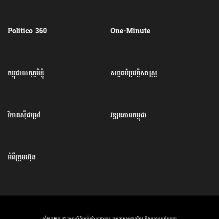
Politico 360
One-Minute
កម្ពុជាមាតុភូមិខ្ញុំ
សច្ចធម៌ប្រវត្តិសាស្ត្រ
វិភាគសុីជម្រៅ
វឌ្ឍនភាពកម្ពុជា
អំពីក្រុមហ៊ុន