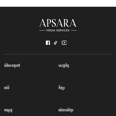
ព័ត៌មានទូទៅ
សេដ្ឋកិច្ច
អប់រំ
កីឡា
កម្សាន្ត
អរិយធម៌ខ្មែរ