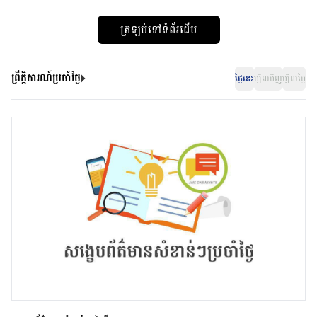
ត្រឡប់ទៅទំព័រដើម
ព្រឹត្តិការណ៍ប្រចាំថ្ងៃ
ថ្ងៃនេះ
ម្សិលមិញ
ម្សិលម្ងៃ