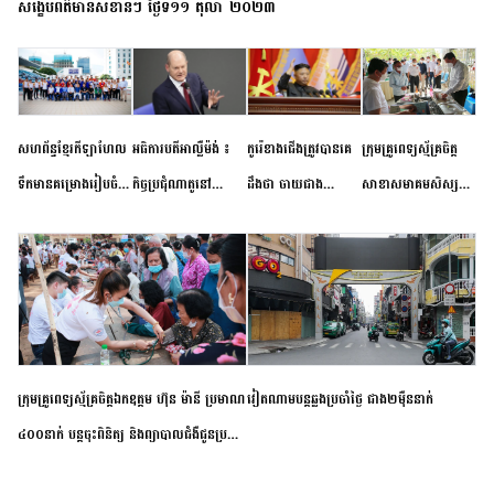
សង្ខេបព័ត៌មានសំខាន់ៗ ថ្ងៃទី១១ តុលា ២០២៣
សហព័ន្ធខ្មែរកីឡាហែល
អធិការបតីអាល្លឺម៉ង់ ៖
កូរ៉េខាងជើងត្រូវបានគេ
ក្រុមគ្រូពេទ្យស្ម័គ្រចិត្ត
ទឹកមានគម្រោងរៀបចំ
កិច្ចប្រជុំណាតូនៅ
ដឹងថា ចាយជាង
សាខាសមាគមសិស្ស
ព្រឹត្តិការណ៍ប្រកួតចាប់ពី
ទីក្រុងម៉ាឌ្រីដ នាពេល
៦០០លានដុល្លារ
និស្សិត បញ្ញវន្តក្មេងវត្ត
កម្រិតបឋម ដល់ឧត្តម
ខាងមុខនឹងបញ្ជូនសញ្ញា
អភិវឌ្ឍន៍នុយក្លេអ៊ែរ
ខេត្តកំពង់ចាម ចុះពិនិត្យ
សិក្សានាពេលខាងមុខ
នៃភាពស្អិតរមួត និង
ពិគ្រោះជំងឺទូទៅ និងផ្តល់
ការប្តេជ្ញាចិត្ត
ថ្នាំពេទ្យជូនប្រជាពលរដ្ឋ
រស់នៅសង្កាត់បឹងកុក
ក្រុមគ្រូពេទ្យស្ម័គ្រចិត្តឯកឧត្តម ហ៊ុន ម៉ានី ប្រមាណ
វៀតណាម​បន្ត​ឆ្លង​ប្រចាំថ្ងៃ​ ​ជាង​២​ម៉ឺន​នាក់​
៤០០នាក់ បន្តចុះពិនិត្យ និងព្យាបាលជំងឺជូនប្រជា
ពលរដ្ឋរស់នៅស្រុកស្រីសន្ធរ ខេត្តកំពង់ចាម