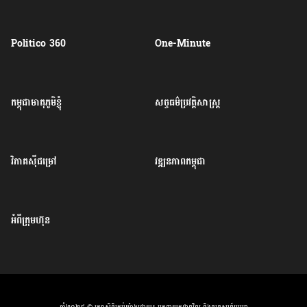
Politico 360
One-Minute
កម្ពុជាមាតុភូមិខ្ញុំ
សច្ចធម៌ប្រវត្តិសាស្ត្រ
វិភាគសុីជម្រៅ
វឌ្ឍនភាពកម្ពុជា
អំពីក្រុមហ៊ុន