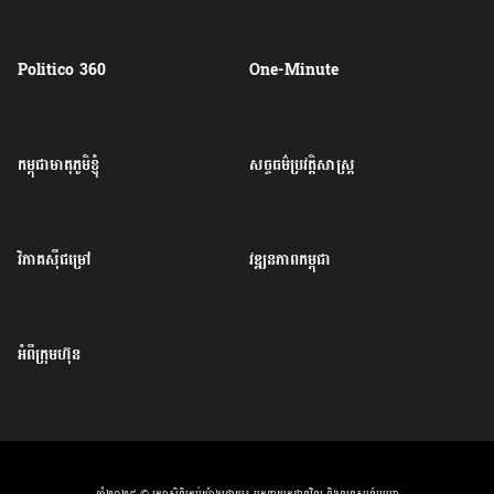
Politico 360
One-Minute
កម្ពុជាមាតុភូមិខ្ញុំ
សច្ចធម៌ប្រវត្តិសាស្ត្រ
វិភាគសុីជម្រៅ
វឌ្ឍនភាពកម្ពុជា
អំពីក្រុមហ៊ុន