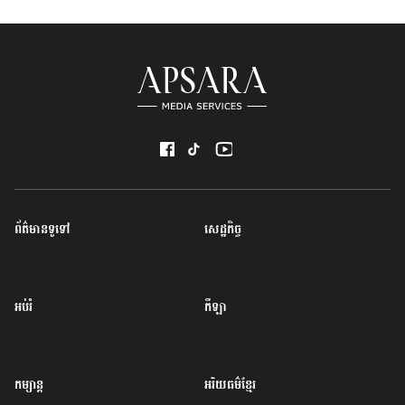
ព័ត៌មានទូទៅ
សេដ្ឋកិច្ច
អប់រំ
កីឡា
កម្សាន្ត
អរិយធម៌ខ្មែរ