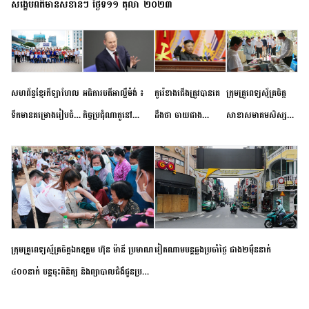
សង្ខេបព័ត៌មានសំខាន់ៗ ថ្ងៃទី១១ តុលា ២០២៣
សហព័ន្ធខ្មែរកីឡាហែល
អធិការបតីអាល្លឺម៉ង់ ៖
កូរ៉េខាងជើងត្រូវបានគេ
ក្រុមគ្រូពេទ្យស្ម័គ្រចិត្ត
ទឹកមានគម្រោងរៀបចំ
កិច្ចប្រជុំណាតូនៅ
ដឹងថា ចាយជាង
សាខាសមាគមសិស្ស
ព្រឹត្តិការណ៍ប្រកួតចាប់ពី
ទីក្រុងម៉ាឌ្រីដ នាពេល
៦០០លានដុល្លារ
និស្សិត បញ្ញវន្តក្មេងវត្ត
កម្រិតបឋម ដល់ឧត្តម
ខាងមុខនឹងបញ្ជូនសញ្ញា
អភិវឌ្ឍន៍នុយក្លេអ៊ែរ
ខេត្តកំពង់ចាម ចុះពិនិត្យ
សិក្សានាពេលខាងមុខ
នៃភាពស្អិតរមួត និង
ពិគ្រោះជំងឺទូទៅ និងផ្តល់
ការប្តេជ្ញាចិត្ត
ថ្នាំពេទ្យជូនប្រជាពលរដ្ឋ
រស់នៅសង្កាត់បឹងកុក
ក្រុមគ្រូពេទ្យស្ម័គ្រចិត្តឯកឧត្តម ហ៊ុន ម៉ានី ប្រមាណ
វៀតណាម​បន្ត​ឆ្លង​ប្រចាំថ្ងៃ​ ​ជាង​២​ម៉ឺន​នាក់​
៤០០នាក់ បន្តចុះពិនិត្យ និងព្យាបាលជំងឺជូនប្រជា
ពលរដ្ឋរស់នៅស្រុកស្រីសន្ធរ ខេត្តកំពង់ចាម