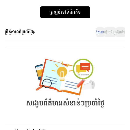
ត្រឡប់ទៅទំព័រដើម
ព្រឹត្តិការណ៍ប្រចាំថ្ងៃ
ថ្ងៃនេះ
ម្សិលមិញ
ម្សិលម្ងៃ