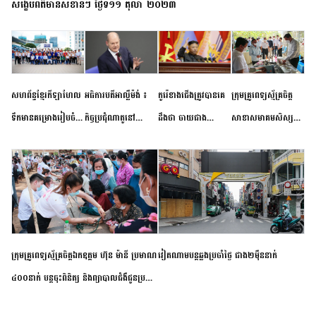
សង្ខេបព័ត៌មានសំខាន់ៗ ថ្ងៃទី១១ តុលា ២០២៣
សហព័ន្ធខ្មែរកីឡាហែល
អធិការបតីអាល្លឺម៉ង់ ៖
កូរ៉េខាងជើងត្រូវបានគេ
ក្រុមគ្រូពេទ្យស្ម័គ្រចិត្ត
ទឹកមានគម្រោងរៀបចំ
កិច្ចប្រជុំណាតូនៅ
ដឹងថា ចាយជាង
សាខាសមាគមសិស្ស
ព្រឹត្តិការណ៍ប្រកួតចាប់ពី
ទីក្រុងម៉ាឌ្រីដ នាពេល
៦០០លានដុល្លារ
និស្សិត បញ្ញវន្តក្មេងវត្ត
កម្រិតបឋម ដល់ឧត្តម
ខាងមុខនឹងបញ្ជូនសញ្ញា
អភិវឌ្ឍន៍នុយក្លេអ៊ែរ
ខេត្តកំពង់ចាម ចុះពិនិត្យ
សិក្សានាពេលខាងមុខ
នៃភាពស្អិតរមួត និង
ពិគ្រោះជំងឺទូទៅ និងផ្តល់
ការប្តេជ្ញាចិត្ត
ថ្នាំពេទ្យជូនប្រជាពលរដ្ឋ
រស់នៅសង្កាត់បឹងកុក
ក្រុមគ្រូពេទ្យស្ម័គ្រចិត្តឯកឧត្តម ហ៊ុន ម៉ានី ប្រមាណ
វៀតណាម​បន្ត​ឆ្លង​ប្រចាំថ្ងៃ​ ​ជាង​២​ម៉ឺន​នាក់​
៤០០នាក់ បន្តចុះពិនិត្យ និងព្យាបាលជំងឺជូនប្រជា
ពលរដ្ឋរស់នៅស្រុកស្រីសន្ធរ ខេត្តកំពង់ចាម