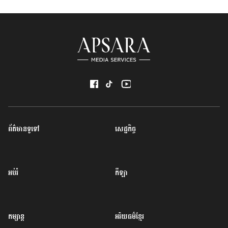
ព័ត៌មានទូទៅ
សេដ្ឋកិច្ច
អប់រំ
កីឡា
កម្សាន្ត
អរិយធម៌ខ្មែរ