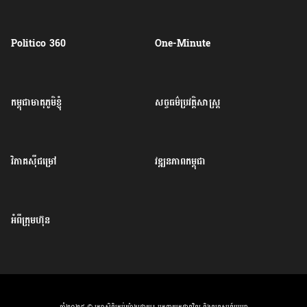
Politico 360
One-Minute
កម្ពុជាមាតុភូមិខ្ញុំ
សច្ចធម៌ប្រវត្តិសាស្ត្រ
វិភាគសុីជម្រៅ
វឌ្ឍនភាពកម្ពុជា
អំពីក្រុមហ៊ុន