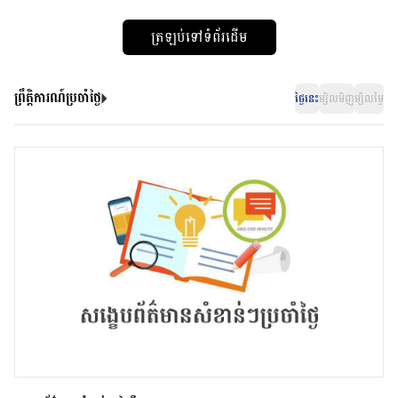
ត្រឡប់ទៅទំព័រដើម
ព្រឹត្តិការណ៍ប្រចាំថ្ងៃ
ថ្ងៃនេះ
ម្សិលមិញ
ម្សិលម្ងៃ