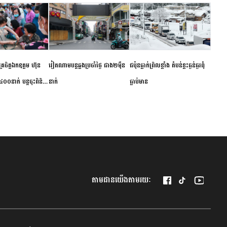
ម័គ្រចិត្តឯកឧត្តម ហ៊ុន
វៀតណាម​បន្ត​ឆ្លង​ប្រចាំថ្ងៃ​ ​ជាង​២​ម៉ឺន​
​ជប៉ុន​ធ្លាក់ព្រិល​ខ្លាំង​ ​តំបន់​ខ្លះ​ធ្ងន់ធ្ងរ​ពុំ​
០០នាក់ បន្តចុះពិនិត្យ
នាក់​
ធ្លាប់​មាន
ឺជូនប្រជាពលរដ្ឋរស់នៅ
 ខេត្តកំពង់ចាម
តាមដានយើងតាមរយៈ