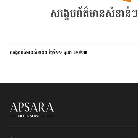
សង្ខេបព័ត៌មានសំខាន់ៗ ថ្ងៃទី១១ តុលា ២០២៣