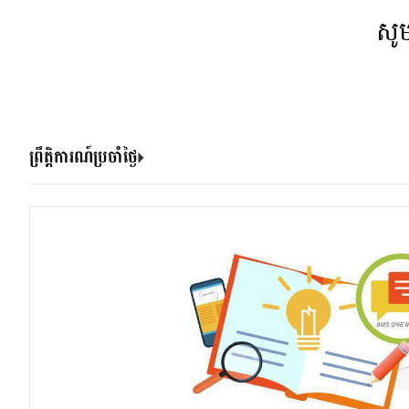
សូ
ព្រឹត្តិការណ៍ប្រចាំថ្ងៃ