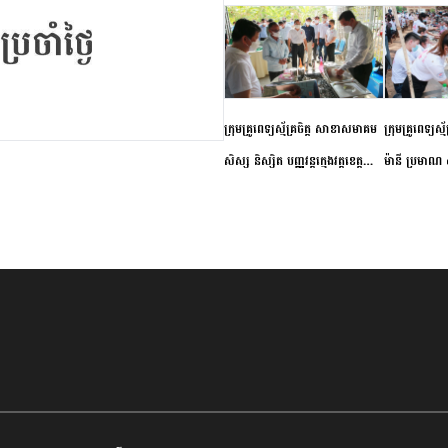
ក្រុមគ្រូពេទ្យស្ម័គ្រចិត្ត សាខាសមាគម
ក្រុមគ្រូពេទ្យស្
សិស្ស និស្សិត បញ្ញវន្តក្មេងវត្តខេត្ត
ម៉ានី ប្រមាណ ៤
កំពង់ចាម ចុះពិនិត្យ ពិគ្រោះជំងឺទូទៅ
និងព្យាបាលជំង
និងផ្តល់ថ្នាំពេទ្យជូនប្រជាពលរដ្ឋរស់នៅ
ស្រុកស្រីសន្ធរ
សង្កាត់បឹងកុក