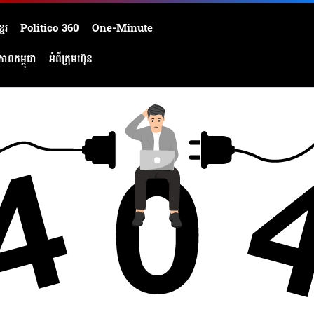
មែរ
Politico 360
One-Minute
ភាពកម្ពុជា
អំពីក្រុមហ៊ុន