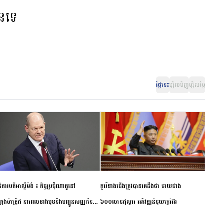
ានទេ
ថ្ងៃនេះ
ម្សិលមិញ
ម្សិលម្ងៃ
ិការបតីអាល្លឺម៉ង់ ៖ កិច្ចប្រជុំណាតូនៅ
កូរ៉េខាងជើងត្រូវបានគេដឹងថា ចាយជាង
ក្រុងម៉ាឌ្រីដ នាពេលខាងមុខនឹងបញ្ជូនសញ្ញានៃ
៦០០លានដុល្លារ អភិវឌ្ឍន៍នុយក្លេអ៊ែរ
ពស្អិតរមួត និងការប្តេជ្ញាចិត្ត