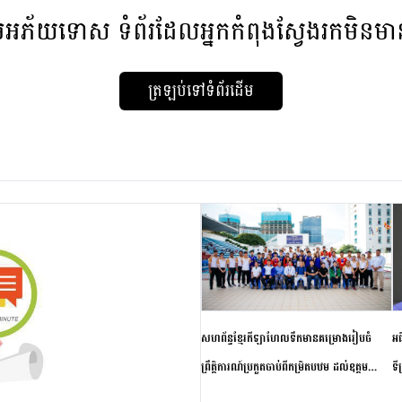
មអភ័យទោស
ទំព័រដែលអ្នកកំពុងស្វែងរកមិនម
ត្រឡប់ទៅទំព័រដើម
សហព័ន្ធខ្មែរកីឡាហែលទឹកមានគម្រោងរៀបចំ
អធ
ព្រឹត្តិការណ៍ប្រកួតចាប់ពីកម្រិតបឋម ដល់ឧត្តម
ទី
សិក្សានាពេលខាងមុខ
ភា