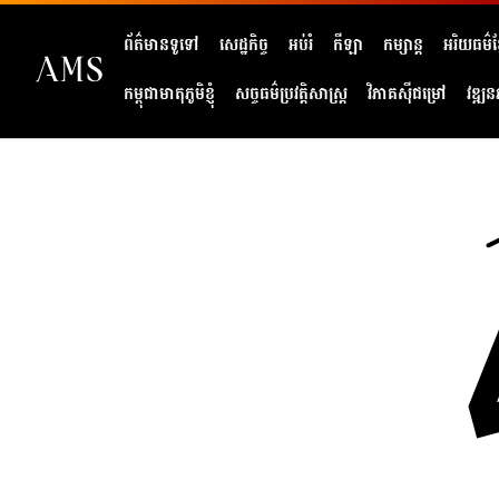
ព័ត៌មានទូទៅ
សេដ្ឋកិច្ច
អប់រំ
កីឡា
កម្សាន្ត
អរិយធម៌ខ្
កម្ពុជាមាតុភូមិខ្ញុំ
សច្ចធម៌ប្រវត្តិសាស្ត្រ
វិភាគសុីជម្រៅ
វឌ្ឍន
404