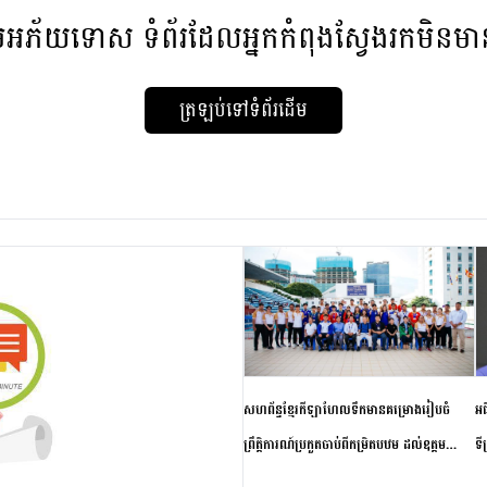
មអភ័យទោស
ទំព័រដែលអ្នកកំពុងស្វែងរកមិនម
ត្រឡប់ទៅទំព័រដើម
សហព័ន្ធខ្មែរកីឡាហែលទឹកមានគម្រោងរៀបចំ
អធ
ព្រឹត្តិការណ៍ប្រកួតចាប់ពីកម្រិតបឋម ដល់ឧត្តម
ទី
សិក្សានាពេលខាងមុខ
ភា