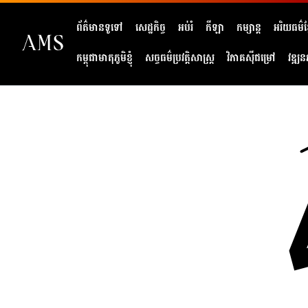
ព័ត៌មានទូទៅ
សេដ្ឋកិច្ច
អប់រំ
កីឡា
កម្សាន្ត
អរិយធម៌ខ្
កម្ពុជាមាតុភូមិខ្ញុំ
សច្ចធម៌ប្រវត្តិសាស្ត្រ
វិភាគសុីជម្រៅ
វឌ្ឍន
404