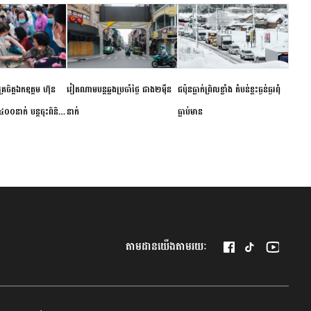
ម័គ្រចិត្តឯកឧត្តម ហ៊ុន
វៀតណាម​បន្ត​ឆ្លង​ប្រចាំថ្ងៃ​ ​ជាង​២​ម៉ឺន​
​ជប៉ុន​ធ្លាក់ព្រិល​ខ្លាំង​ ​តំបន់​ខ្លះ​ធ្ងន់ធ្ងរ​ពុំ​
០០នាក់ បន្តចុះពិនិត្យ
នាក់​
ធ្លាប់​មាន
ឺជូនប្រជាពលរដ្ឋរស់នៅ
 ខេត្តកំពង់ចាម
តាមដានយើងតាមរយៈ