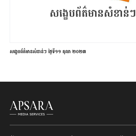
សង្ខេបព័ត៌មានសំខាន់ៗ ថ្ងៃទី១១ តុលា ២០២៣