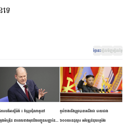
ានទេ
ថ្ងៃនេះ
ម្សិលមិញ
ម្សិលម្ងៃ
ិការបតីអាល្លឺម៉ង់ ៖ កិច្ចប្រជុំណាតូនៅ
កូរ៉េខាងជើងត្រូវបានគេដឹងថា ចាយជាង
ក្រុងម៉ាឌ្រីដ នាពេលខាងមុខនឹងបញ្ជូនសញ្ញានៃ
៦០០លានដុល្លារ អភិវឌ្ឍន៍នុយក្លេអ៊ែរ
ពស្អិតរមួត និងការប្តេជ្ញាចិត្ត