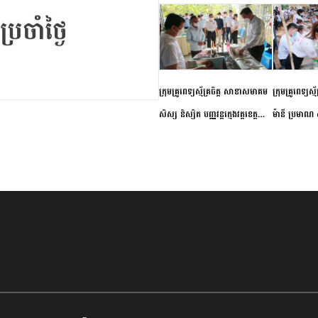
ក្រុមគ្រូពេទ្យស្ម័គ្រចិត្ត សាខាសមាគម
ក្រុមគ្រូពេទ្យស្
សិស្ស និស្សិត បញ្ញវន្តក្មេងវត្តខេត្ត
ម៉ានី ប្រមាណ ៤
កំពង់ចាម ចុះពិនិត្យ ពិគ្រោះជំងឺទូទៅ
និងព្យាបាលជំង
និងផ្តល់ថ្នាំពេទ្យជូនប្រជាពលរដ្ឋរស់នៅ
ស្រុកស្រីសន្ធរ
សង្កាត់បឹងកុក