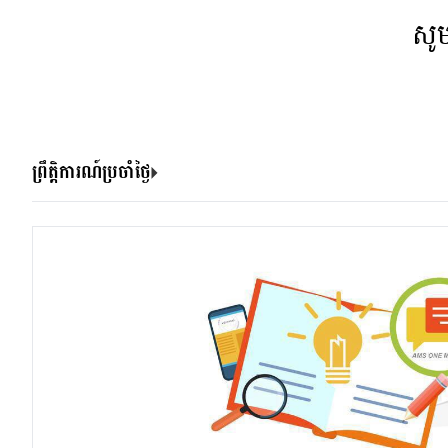
សូ
ព្រឹត្តិការណ៍ប្រចាំថ្ងៃ