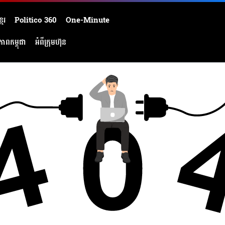
មែរ
Politico 360
One-Minute
ភាពកម្ពុជា
អំពីក្រុមហ៊ុន