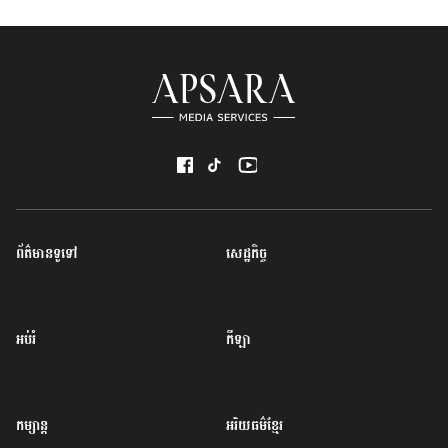
ព័ត៌មានទូទៅ
សេដ្ឋកិច្ច
អប់រំ
កីឡា
កម្សាន្ត
អរិយធម៌ខ្មែរ