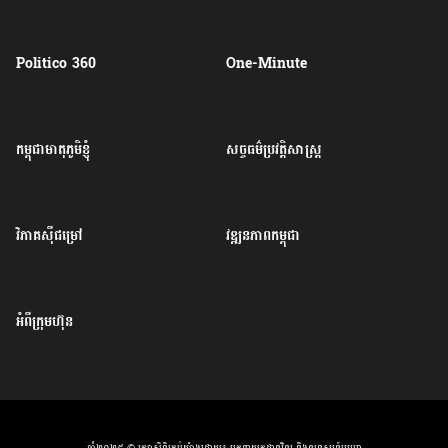
Politico 360
One-Minute
កម្ពុជាមាតុភូមិខ្ញុំ
សច្ចធម៌ប្រវត្តិសាស្ត្រ
វិភាគសុីជម្រៅ
វឌ្ឍនភាពកម្ពុជា
អំពីក្រុមហ៊ុន