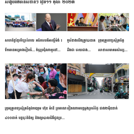
សង្ខេបព័ត៌មានសំខាន់ៗ ថ្ងៃទី១១ តុលា ២០២៣
សហព័ន្ធខ្មែរកីឡាហែល
អធិការបតីអាល្លឺម៉ង់ ៖
កូរ៉េខាងជើងត្រូវបានគេ
ក្រុមគ្រូពេទ្យស្ម័គ្រចិត្ត
ទឹកមានគម្រោងរៀបចំ
កិច្ចប្រជុំណាតូនៅ
ដឹងថា ចាយជាង
សាខាសមាគមសិស្ស
ព្រឹត្តិការណ៍ប្រកួតចាប់ពី
ទីក្រុងម៉ាឌ្រីដ នាពេល
៦០០លានដុល្លារ
និស្សិត បញ្ញវន្តក្មេងវត្ត
កម្រិតបឋម ដល់ឧត្តម
ខាងមុខនឹងបញ្ជូនសញ្ញា
អភិវឌ្ឍន៍នុយក្លេអ៊ែរ
ខេត្តកំពង់ចាម ចុះពិនិត្យ
សិក្សានាពេលខាងមុខ
នៃភាពស្អិតរមួត និង
ពិគ្រោះជំងឺទូទៅ និងផ្តល់
ការប្តេជ្ញាចិត្ត
ថ្នាំពេទ្យជូនប្រជាពលរដ្ឋ
រស់នៅសង្កាត់បឹងកុក
ក្រុមគ្រូពេទ្យស្ម័គ្រចិត្តឯកឧត្តម ហ៊ុន ម៉ានី ប្រមាណ
វៀតណាម​បន្ត​ឆ្លង​ប្រចាំថ្ងៃ​ ​ជាង​២​ម៉ឺន​នាក់​
៤០០នាក់ បន្តចុះពិនិត្យ និងព្យាបាលជំងឺជូនប្រជា
ពលរដ្ឋរស់នៅស្រុកស្រីសន្ធរ ខេត្តកំពង់ចាម