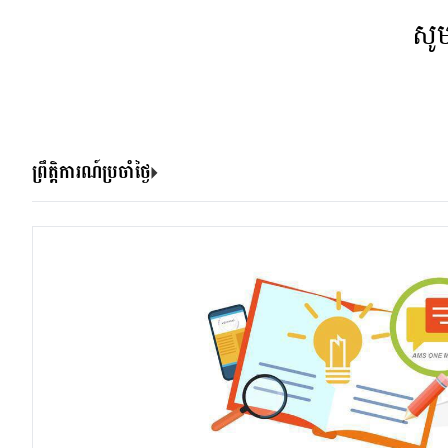
សូ
ព្រឹត្តិការណ៍ប្រចាំថ្ងៃ