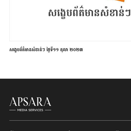
សង្ខេបព័ត៌មានសំខាន់ៗ ថ្ងៃទី១១ តុលា ២០២៣