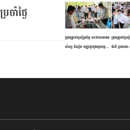
ក្រុមគ្រូពេទ្យស្ម័គ្រចិត្ត សាខាសមាគម
ក្រុមគ្រូពេទ្យស្
សិស្ស និស្សិត បញ្ញវន្តក្មេងវត្តខេត្ត
ម៉ានី ប្រមាណ ៤
កំពង់ចាម ចុះពិនិត្យ ពិគ្រោះជំងឺទូទៅ
និងព្យាបាលជំង
និងផ្តល់ថ្នាំពេទ្យជូនប្រជាពលរដ្ឋរស់នៅ
ស្រុកស្រីសន្ធរ
សង្កាត់បឹងកុក