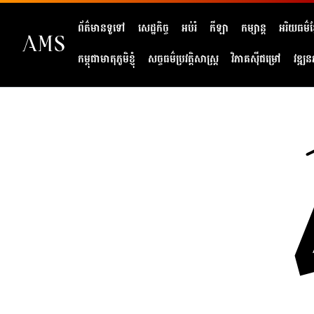
ព័ត៌មានទូទៅ
សេដ្ឋកិច្ច
អប់រំ
កីឡា
កម្សាន្ត
អរិយធម៌ខ្
កម្ពុជាមាតុភូមិខ្ញុំ
សច្ចធម៌ប្រវត្តិសាស្ត្រ
វិភាគសុីជម្រៅ
វឌ្ឍន
404