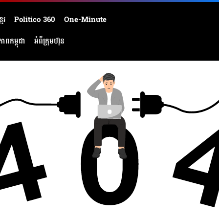
មែរ
Politico 360
One-Minute
ភាពកម្ពុជា
អំពីក្រុមហ៊ុន