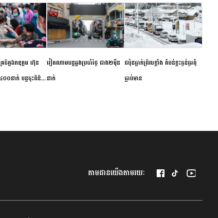
ម័គ្រចិត្តឯកឧត្តម ហ៊ុន
វៀតណាម​បន្ត​ឆ្លង​ប្រចាំថ្ងៃ​ ​ជាង​២​ម៉ឺន​
​ជប៉ុន​ធ្លាក់ព្រិល​ខ្លាំង​ ​តំបន់​ខ្លះ​ធ្ងន់ធ្ងរ​ពុំ​
០០នាក់ បន្តចុះពិនិត្យ
នាក់​
ធ្លាប់​មាន
ឺជូនប្រជាពលរដ្ឋរស់នៅ
 ខេត្តកំពង់ចាម
តាមដានយើងតាមរយៈ