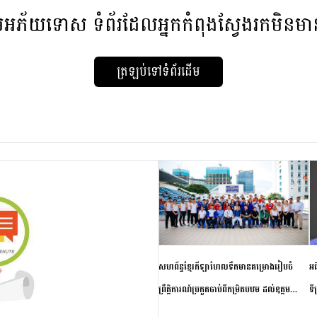
មអភ័យទោស
ទំព័រដែលអ្នកកំពុងស្វែងរកមិនម
ត្រឡប់ទៅទំព័រដើម
សហព័ន្ធខ្មែរកីឡាហែលទឹកមានគម្រោងរៀបចំ
អធ
ព្រឹត្តិការណ៍ប្រកួតចាប់ពីកម្រិតបឋម ដល់ឧត្តម
ទី
សិក្សានាពេលខាងមុខ
ភា