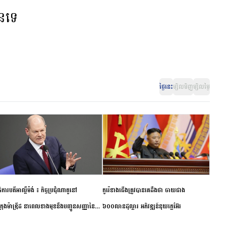
ានទេ
ថ្ងៃនេះ
ម្សិលមិញ
ម្សិលម្ងៃ
ិការបតីអាល្លឺម៉ង់ ៖ កិច្ចប្រជុំណាតូនៅ
កូរ៉េខាងជើងត្រូវបានគេដឹងថា ចាយជាង
ក្រុងម៉ាឌ្រីដ នាពេលខាងមុខនឹងបញ្ជូនសញ្ញានៃ
៦០០លានដុល្លារ អភិវឌ្ឍន៍នុយក្លេអ៊ែរ
ពស្អិតរមួត និងការប្តេជ្ញាចិត្ត