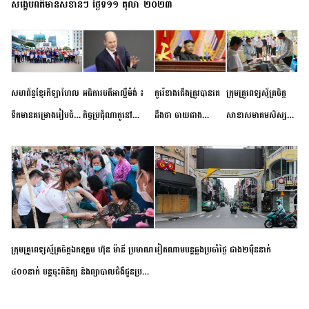
សង្ខេបព័ត៌មានសំខាន់ៗ ថ្ងៃទី១១ តុលា ២០២៣
សហព័ន្ធខ្មែរកីឡាហែល
អធិការបតីអាល្លឺម៉ង់ ៖
កូរ៉េខាងជើងត្រូវបានគេ
ក្រុមគ្រូពេទ្យស្ម័គ្រចិត្ត
ទឹកមានគម្រោងរៀបចំ
កិច្ចប្រជុំណាតូនៅ
ដឹងថា ចាយជាង
សាខាសមាគមសិស្ស
ព្រឹត្តិការណ៍ប្រកួតចាប់ពី
ទីក្រុងម៉ាឌ្រីដ នាពេល
៦០០លានដុល្លារ
និស្សិត បញ្ញវន្តក្មេងវត្ត
កម្រិតបឋម ដល់ឧត្តម
ខាងមុខនឹងបញ្ជូនសញ្ញា
អភិវឌ្ឍន៍នុយក្លេអ៊ែរ
ខេត្តកំពង់ចាម ចុះពិនិត្យ
សិក្សានាពេលខាងមុខ
នៃភាពស្អិតរមួត និង
ពិគ្រោះជំងឺទូទៅ និងផ្តល់
ការប្តេជ្ញាចិត្ត
ថ្នាំពេទ្យជូនប្រជាពលរដ្ឋ
រស់នៅសង្កាត់បឹងកុក
ក្រុមគ្រូពេទ្យស្ម័គ្រចិត្តឯកឧត្តម ហ៊ុន ម៉ានី ប្រមាណ
វៀតណាម​បន្ត​ឆ្លង​ប្រចាំថ្ងៃ​ ​ជាង​២​ម៉ឺន​នាក់​
៤០០នាក់ បន្តចុះពិនិត្យ និងព្យាបាលជំងឺជូនប្រជា
ពលរដ្ឋរស់នៅស្រុកស្រីសន្ធរ ខេត្តកំពង់ចាម