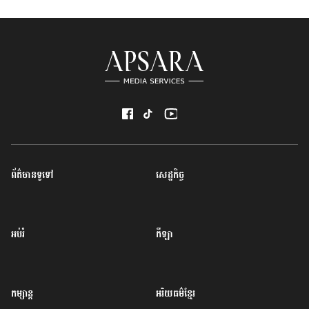
ព័ត៌មានទូទៅ
សេដ្ឋកិច្ច
អប់រំ
កីឡា
កម្សាន្ត
អរិយធម៌ខ្មែរ