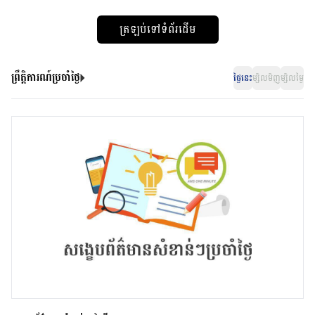
ត្រឡប់ទៅទំព័រដើម
ព្រឹត្តិការណ៍ប្រចាំថ្ងៃ
ថ្ងៃនេះ
ម្សិលមិញ
ម្សិលម្ងៃ