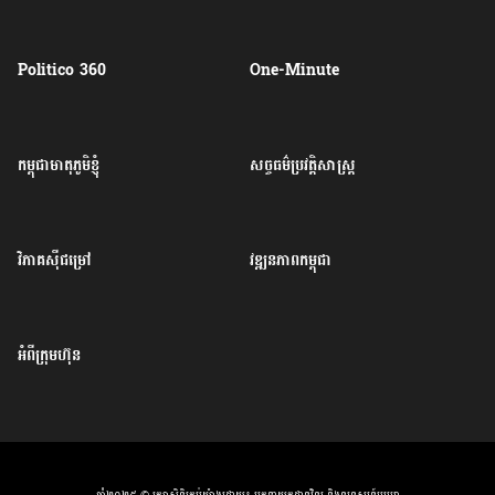
Politico 360
One-Minute
កម្ពុជាមាតុភូមិខ្ញុំ
សច្ចធម៌ប្រវត្តិសាស្ត្រ
វិភាគសុីជម្រៅ
វឌ្ឍនភាពកម្ពុជា
អំពីក្រុមហ៊ុន