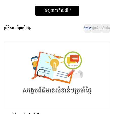
ត្រឡប់ទៅទំព័រដើម
ព្រឹត្តិការណ៍ប្រចាំថ្ងៃ
ថ្ងៃនេះ
ម្សិលមិញ
ម្សិលម្ងៃ