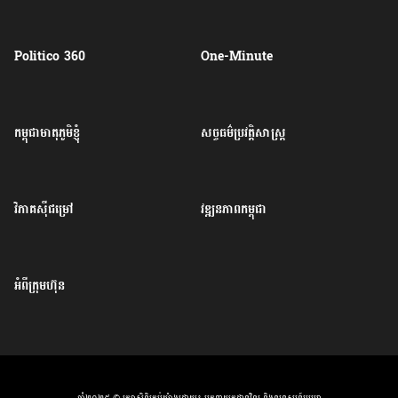
Politico 360
One-Minute
កម្ពុជាមាតុភូមិខ្ញុំ
សច្ចធម៌ប្រវត្តិសាស្ត្រ
វិភាគសុីជម្រៅ
វឌ្ឍនភាពកម្ពុជា
អំពីក្រុមហ៊ុន