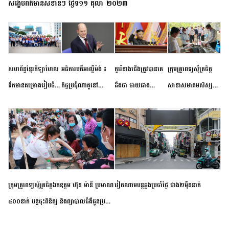
សង្ខេបព័ត៌មានសំខាន់ៗ ថ្ងៃទី១១ តុលា ២០២៣
សហព័ន្ធខ្មែរកីឡាហែល
អធិការបតីអាល្លឺម៉ង់ ៖
កូរ៉េខាងជើងត្រូវបានគេ
ក្រុមគ្រូពេទ្យស្ម័គ្រចិត្ត
ទឹកមានគម្រោងរៀបចំ
កិច្ចប្រជុំណាតូនៅ
ដឹងថា ចាយជាង
សាខាសមាគមសិស្ស
ព្រឹត្តិការណ៍ប្រកួតចាប់ពី
ទីក្រុងម៉ាឌ្រីដ នាពេល
៦០០លានដុល្លារ
និស្សិត បញ្ញវន្តក្មេងវត្ត
កម្រិតបឋម ដល់ឧត្តម
ខាងមុខនឹងបញ្ជូនសញ្ញា
អភិវឌ្ឍន៍នុយក្លេអ៊ែរ
ខេត្តកំពង់ចាម ចុះពិនិត្យ
សិក្សានាពេលខាងមុខ
នៃភាពស្អិតរមួត និង
ពិគ្រោះជំងឺទូទៅ និងផ្តល់
ការប្តេជ្ញាចិត្ត
ថ្នាំពេទ្យជូនប្រជាពលរដ្ឋ
រស់នៅសង្កាត់បឹងកុក
ក្រុមគ្រូពេទ្យស្ម័គ្រចិត្តឯកឧត្តម ហ៊ុន ម៉ានី ប្រមាណ
វៀតណាម​បន្ត​ឆ្លង​ប្រចាំថ្ងៃ​ ​ជាង​២​ម៉ឺន​នាក់​
៤០០នាក់ បន្តចុះពិនិត្យ និងព្យាបាលជំងឺជូនប្រជា
ពលរដ្ឋរស់នៅស្រុកស្រីសន្ធរ ខេត្តកំពង់ចាម