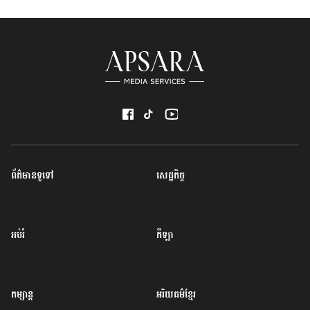
ព័ត៌មានទូទៅ
សេដ្ឋកិច្ច
អប់រំ
កីឡា
កម្សាន្ត
អរិយធម៌ខ្មែរ