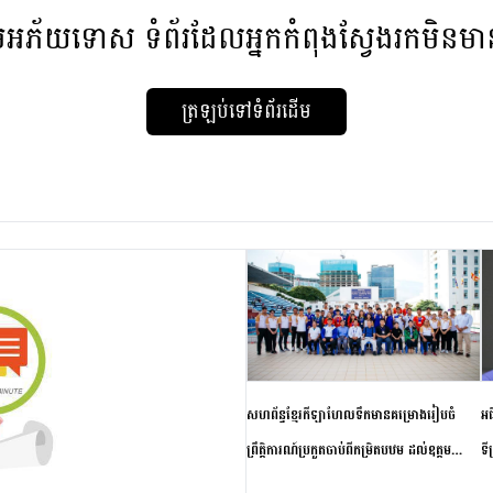
មអភ័យទោស
ទំព័រដែលអ្នកកំពុងស្វែងរកមិនម
ត្រឡប់ទៅទំព័រដើម
សហព័ន្ធខ្មែរកីឡាហែលទឹកមានគម្រោងរៀបចំ
អធ
ព្រឹត្តិការណ៍ប្រកួតចាប់ពីកម្រិតបឋម ដល់ឧត្តម
ទី
សិក្សានាពេលខាងមុខ
ភា