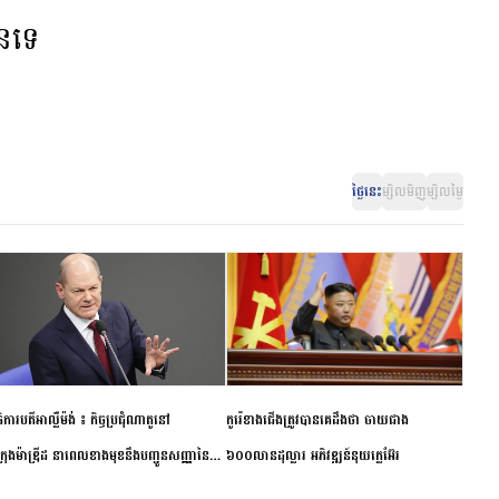
ានទេ
ថ្ងៃនេះ
ម្សិលមិញ
ម្សិលម្ងៃ
ិការបតីអាល្លឺម៉ង់ ៖ កិច្ចប្រជុំណាតូនៅ
កូរ៉េខាងជើងត្រូវបានគេដឹងថា ចាយជាង
ក្រុងម៉ាឌ្រីដ នាពេលខាងមុខនឹងបញ្ជូនសញ្ញានៃ
៦០០លានដុល្លារ អភិវឌ្ឍន៍នុយក្លេអ៊ែរ
ពស្អិតរមួត និងការប្តេជ្ញាចិត្ត