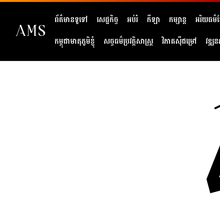
ព័ត៌មានទូទៅ
សេដ្ឋកិច្ច
អប់រំ
កីឡា
កម្សាន្ត
អរិយធម៌ខ្
កម្ពុជាមាតុភូមិខ្ញុំ
សច្ចធម៌ប្រវត្តិសាស្ត្រ
វិភាគសុីជម្រៅ
វឌ្ឍន
404