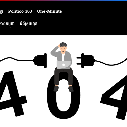
មែរ
Politico 360
One-Minute
ភាពកម្ពុជា
អំពីក្រុមហ៊ុន