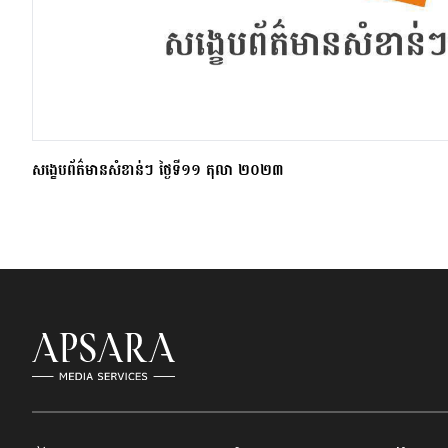
សង្ខេបព័ត៌មានសំខាន់ៗ ថ្ងៃទី១១ តុលា ២០២៣