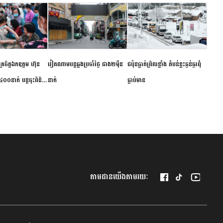
ម័គ្រចិត្តឯកឧត្តម ហ៊ុន
វៀតណាម​បន្ត​ឆ្លង​ប្រចាំថ្ងៃ​ ​ជាង​២​ម៉ឺន​
​ជប៉ុន​ធ្លាក់ព្រិល​ខ្លាំង​ ​តំបន់​ខ្លះ​ធ្ងន់ធ្ងរ​ពុំ​
០០នាក់ បន្តចុះពិនិត្យ
នាក់​
ធ្លាប់​មាន
ឺជូនប្រជាពលរដ្ឋរស់នៅ
 ខេត្តកំពង់ចាម
តាមដានយើងតាមរយៈ