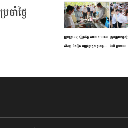
ក្រុមគ្រូពេទ្យស្ម័គ្រចិត្ត សាខាសមាគម
ក្រុមគ្រូពេទ្យស្
សិស្ស និស្សិត បញ្ញវន្តក្មេងវត្តខេត្ត
ម៉ានី ប្រមាណ ៤
កំពង់ចាម ចុះពិនិត្យ ពិគ្រោះជំងឺទូទៅ
និងព្យាបាលជំង
និងផ្តល់ថ្នាំពេទ្យជូនប្រជាពលរដ្ឋរស់នៅ
ស្រុកស្រីសន្ធរ
សង្កាត់បឹងកុក