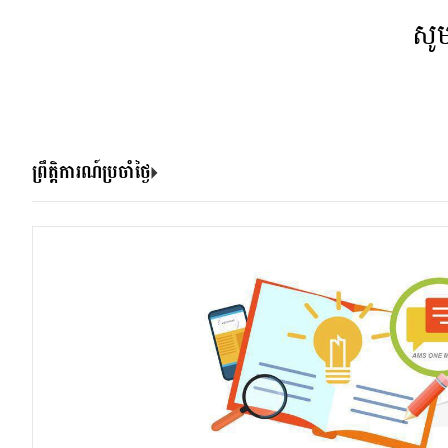
សូ
ព្រឹត្តិការណ៍ប្រចាំថ្ងៃ