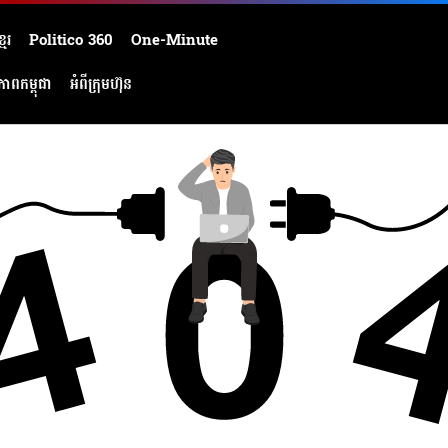
មែរ
Politico 360
One-Minute
ភាពកម្ពុជា
អំពីក្រុមហ៊ុន