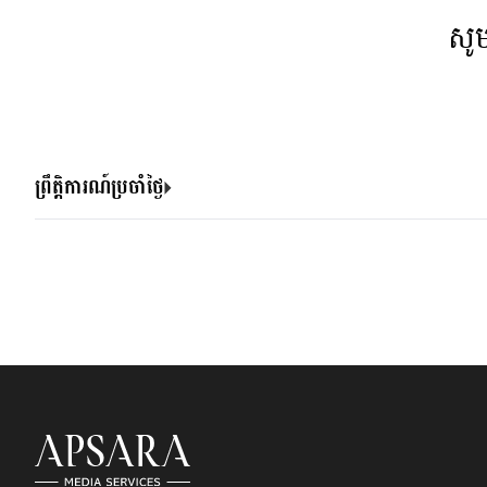
សូ
ព្រឹត្តិការណ៍ប្រចាំថ្ងៃ