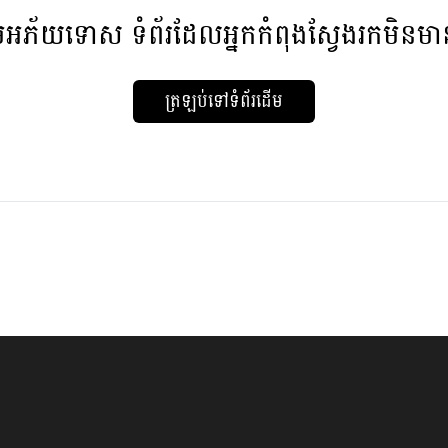
មអភ័យទោស
ទំព័រដែលអ្នកកំពុងស្វែងរកមិនម
ត្រឡប់ទៅទំព័រដើម