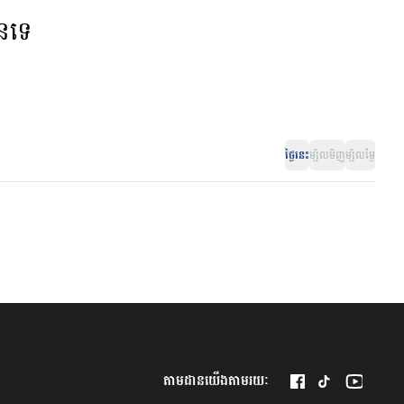
ានទេ
ថ្ងៃនេះ
ម្សិលមិញ
ម្សិលម្ងៃ
តាមដានយើងតាមរយៈ