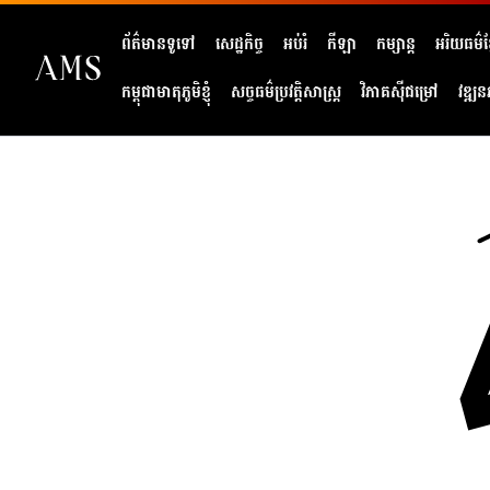
ព័ត៌មានទូទៅ
សេដ្ឋកិច្ច
អប់រំ
កីឡា
កម្សាន្ត
អរិយធម៌ខ្
កម្ពុជាមាតុភូមិខ្ញុំ
សច្ចធម៌ប្រវត្តិសាស្ត្រ
វិភាគសុីជម្រៅ
វឌ្ឍន
404