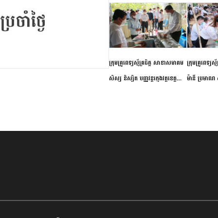
ក្រុមគ្រូពេទ្យស្ម័គ្រចិត្ត សាខាសមាគម
ក្រុមគ្រូពេទ្យស្
សិស្ស និស្សិត បញ្ញវន្តក្មេងវត្តខេត្ត
ម៉ានី ប្រមាណ ៤
កំពង់ចាម ចុះពិនិត្យ ពិគ្រោះជំងឺទូទៅ
និងព្យាបាលជំង
និងផ្តល់ថ្នាំពេទ្យជូនប្រជាពលរដ្ឋរស់នៅ
ស្រុកស្រីសន្ធរ
សង្កាត់បឹងកុក