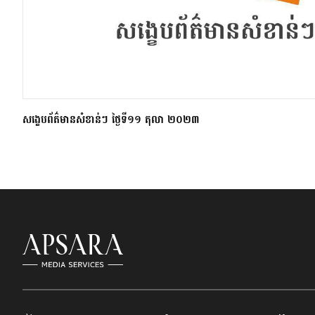
សង្ខេបព័ត៌មានសំខាន់ៗ ថ្ងៃទី១១ តុលា ២០២៣