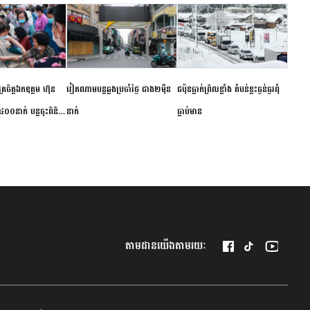
ម័គ្រចិត្តឯកឧត្តម ហ៊ុន
វៀតណាម​បន្ត​ឆ្លង​ប្រចាំថ្ងៃ​ ​ជាង​២​ម៉ឺន​
​ជប៉ុន​ធ្លាក់ព្រិល​ខ្លាំង​ ​តំបន់​ខ្លះ​ធ្ងន់ធ្ងរ​ពុំ​
០០នាក់ បន្តចុះពិនិត្យ
នាក់​
ធ្លាប់​មាន
ឺជូនប្រជាពលរដ្ឋរស់នៅ
 ខេត្តកំពង់ចាម
តាមដានយើងតាមរយៈ