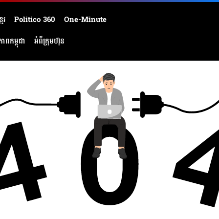
មែរ
Politico 360
One-Minute
ភាពកម្ពុជា
អំពីក្រុមហ៊ុន