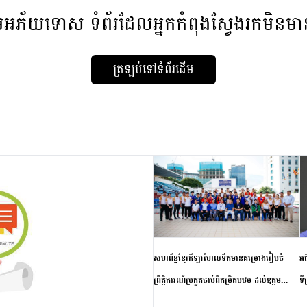
មអភ័យទោស
ទំព័រដែលអ្នកកំពុងស្វែងរកមិនម
ត្រឡប់ទៅទំព័រដើម
សហព័ន្ធខ្មែរកីឡាហែលទឹកមានគម្រោងរៀបចំ
អធ
ព្រឹត្តិការណ៍ប្រកួតចាប់ពីកម្រិតបឋម ដល់ឧត្តម
ទី
សិក្សានាពេលខាងមុខ
ភា