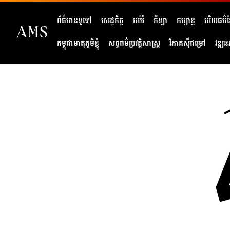
ព័ត៌មានទូទៅ
សេដ្ឋកិច្ច
អប់រំ
កីឡា
កម្សាន្ត
អរិយធម៌ខ្
កម្ពុជាមាតុភូមិខ្ញុំ
សច្ចធម៌ប្រវត្តិសាស្ត្រ
វិភាគសុីជម្រៅ
វឌ្ឍន
404