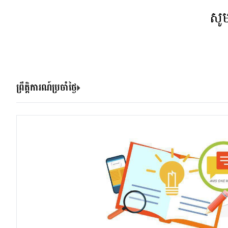
សូ
ព្រឹត្តិការណ៍ប្រចាំថ្ងៃ