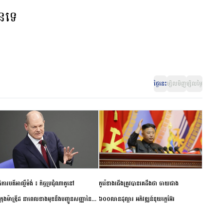
ានទេ
ថ្ងៃនេះ
ម្សិលមិញ
ម្សិលម្ងៃ
ិការបតីអាល្លឺម៉ង់ ៖ កិច្ចប្រជុំណាតូនៅ
កូរ៉េខាងជើងត្រូវបានគេដឹងថា ចាយជាង
ក្រុងម៉ាឌ្រីដ នាពេលខាងមុខនឹងបញ្ជូនសញ្ញានៃ
៦០០លានដុល្លារ អភិវឌ្ឍន៍នុយក្លេអ៊ែរ
ពស្អិតរមួត និងការប្តេជ្ញាចិត្ត