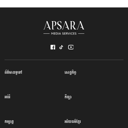
ព័ត៌មានទូទៅ
សេដ្ឋកិច្ច
អប់រំ
កីឡា
កម្សាន្ត
អរិយធម៌ខ្មែរ