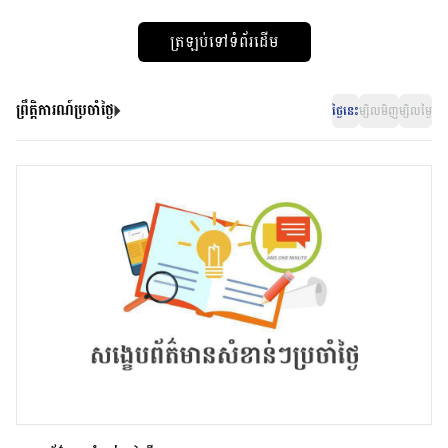
ត្រឡប់ទៅទំព័រដើម
ព្រឹត្តិការណ៍ប្រចាំថ្ងៃ
ថ្ងៃនេះ
ម្សិលមិញ
ម្សិលម្ងៃ