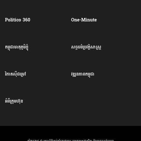
Politico 360
One-Minute
កម្ពុជាមាតុភូមិខ្ញុំ
សច្ចធម៌ប្រវត្តិសាស្ត្រ
វិភាគសុីជម្រៅ
វឌ្ឍនភាពកម្ពុជា
អំពីក្រុមហ៊ុន