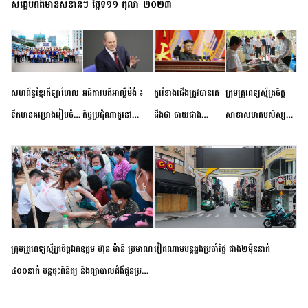
សង្ខេបព័ត៌មានសំខាន់ៗ ថ្ងៃទី១១ តុលា ២០២៣
សហព័ន្ធខ្មែរកីឡាហែល
អធិការបតីអាល្លឺម៉ង់ ៖
កូរ៉េខាងជើងត្រូវបានគេ
ក្រុមគ្រូពេទ្យស្ម័គ្រចិត្ត
ទឹកមានគម្រោងរៀបចំ
កិច្ចប្រជុំណាតូនៅ
ដឹងថា ចាយជាង
សាខាសមាគមសិស្ស
ព្រឹត្តិការណ៍ប្រកួតចាប់ពី
ទីក្រុងម៉ាឌ្រីដ នាពេល
៦០០លានដុល្លារ
និស្សិត បញ្ញវន្តក្មេងវត្ត
កម្រិតបឋម ដល់ឧត្តម
ខាងមុខនឹងបញ្ជូនសញ្ញា
អភិវឌ្ឍន៍នុយក្លេអ៊ែរ
ខេត្តកំពង់ចាម ចុះពិនិត្យ
សិក្សានាពេលខាងមុខ
នៃភាពស្អិតរមួត និង
ពិគ្រោះជំងឺទូទៅ និងផ្តល់
ការប្តេជ្ញាចិត្ត
ថ្នាំពេទ្យជូនប្រជាពលរដ្ឋ
រស់នៅសង្កាត់បឹងកុក
ក្រុមគ្រូពេទ្យស្ម័គ្រចិត្តឯកឧត្តម ហ៊ុន ម៉ានី ប្រមាណ
វៀតណាម​បន្ត​ឆ្លង​ប្រចាំថ្ងៃ​ ​ជាង​២​ម៉ឺន​នាក់​
៤០០នាក់ បន្តចុះពិនិត្យ និងព្យាបាលជំងឺជូនប្រជា
ពលរដ្ឋរស់នៅស្រុកស្រីសន្ធរ ខេត្តកំពង់ចាម