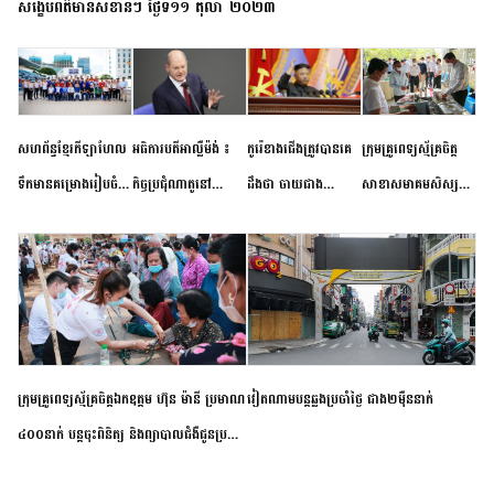
សង្ខេបព័ត៌មានសំខាន់ៗ ថ្ងៃទី១១ តុលា ២០២៣
សហព័ន្ធខ្មែរកីឡាហែល
អធិការបតីអាល្លឺម៉ង់ ៖
កូរ៉េខាងជើងត្រូវបានគេ
ក្រុមគ្រូពេទ្យស្ម័គ្រចិត្ត
ទឹកមានគម្រោងរៀបចំ
កិច្ចប្រជុំណាតូនៅ
ដឹងថា ចាយជាង
សាខាសមាគមសិស្ស
ព្រឹត្តិការណ៍ប្រកួតចាប់ពី
ទីក្រុងម៉ាឌ្រីដ នាពេល
៦០០លានដុល្លារ
និស្សិត បញ្ញវន្តក្មេងវត្ត
កម្រិតបឋម ដល់ឧត្តម
ខាងមុខនឹងបញ្ជូនសញ្ញា
អភិវឌ្ឍន៍នុយក្លេអ៊ែរ
ខេត្តកំពង់ចាម ចុះពិនិត្យ
សិក្សានាពេលខាងមុខ
នៃភាពស្អិតរមួត និង
ពិគ្រោះជំងឺទូទៅ និងផ្តល់
ការប្តេជ្ញាចិត្ត
ថ្នាំពេទ្យជូនប្រជាពលរដ្ឋ
រស់នៅសង្កាត់បឹងកុក
ក្រុមគ្រូពេទ្យស្ម័គ្រចិត្តឯកឧត្តម ហ៊ុន ម៉ានី ប្រមាណ
វៀតណាម​បន្ត​ឆ្លង​ប្រចាំថ្ងៃ​ ​ជាង​២​ម៉ឺន​នាក់​
៤០០នាក់ បន្តចុះពិនិត្យ និងព្យាបាលជំងឺជូនប្រជា
ពលរដ្ឋរស់នៅស្រុកស្រីសន្ធរ ខេត្តកំពង់ចាម