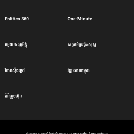
Politico 360
One-Minute
កម្ពុជាមាតុភូមិខ្ញុំ
សច្ចធម៌ប្រវត្តិសាស្ត្រ
វិភាគសុីជម្រៅ
វឌ្ឍនភាពកម្ពុជា
អំពីក្រុមហ៊ុន