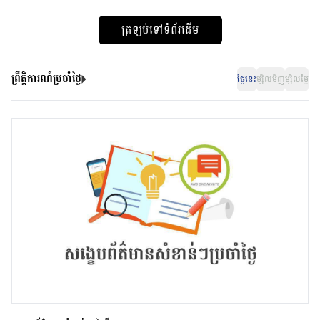
ត្រឡប់ទៅទំព័រដើម
ព្រឹត្តិការណ៍ប្រចាំថ្ងៃ
ថ្ងៃនេះ
ម្សិលមិញ
ម្សិលម្ងៃ