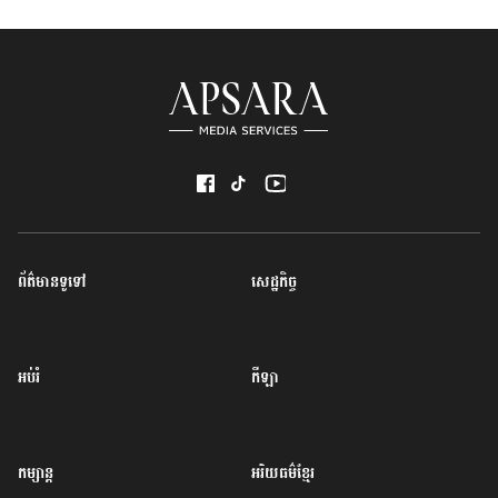
ព័ត៌មានទូទៅ
សេដ្ឋកិច្ច
អប់រំ
កីឡា
កម្សាន្ត
អរិយធម៌ខ្មែរ