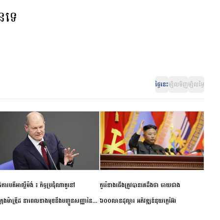
ានទេ
ថ្ងៃនេះ
ម្សិលមិញ
ម្សិលម្ងៃ
ិការបតីអាល្លឺម៉ង់ ៖ កិច្ចប្រជុំណាតូនៅ
កូរ៉េខាងជើងត្រូវបានគេដឹងថា ចាយជាង
ក្រុងម៉ាឌ្រីដ នាពេលខាងមុខនឹងបញ្ជូនសញ្ញានៃ
៦០០លានដុល្លារ អភិវឌ្ឍន៍នុយក្លេអ៊ែរ
ពស្អិតរមួត និងការប្តេជ្ញាចិត្ត