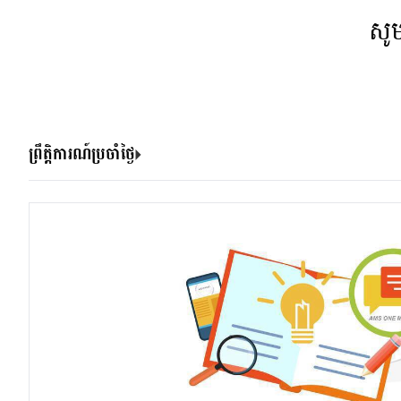
សូ
ព្រឹត្តិការណ៍ប្រចាំថ្ងៃ