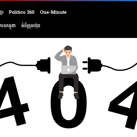
មែរ
Politico 360
One-Minute
ភាពកម្ពុជា
អំពីក្រុមហ៊ុន