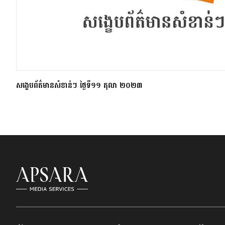
សង្ខេបព័ត៌មានសំខាន់ៗ ថ្ងៃទី១១ តុលា ២០២៣