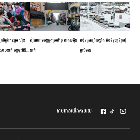
ម័គ្រចិត្តឯកឧត្តម ហ៊ុន
វៀតណាម​បន្ត​ឆ្លង​ប្រចាំថ្ងៃ​ ​ជាង​២​ម៉ឺន​
​ជប៉ុន​ធ្លាក់ព្រិល​ខ្លាំង​ ​តំបន់​ខ្លះ​ធ្ងន់ធ្ងរ​ពុំ​
០០នាក់ បន្តចុះពិនិត្យ
នាក់​
ធ្លាប់​មាន
ឺជូនប្រជាពលរដ្ឋរស់នៅ
 ខេត្តកំពង់ចាម
តាមដានយើងតាមរយៈ