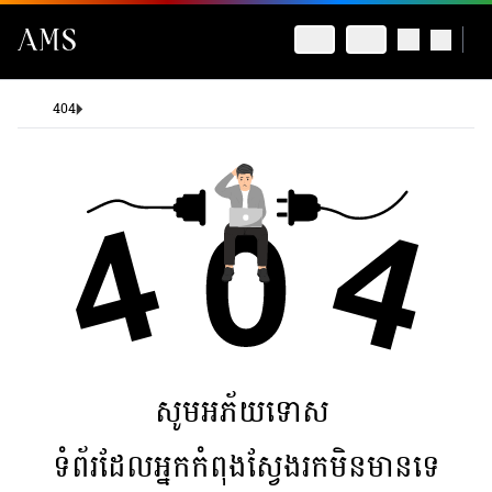
404
សូមអភ័យទោស
ទំព័រដែលអ្នកកំពុងស្វែងរកមិនមានទេ