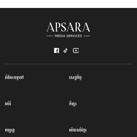
ព័ត៌មានទូទៅ
សេដ្ឋកិច្ច
អប់រំ
កីឡា
កម្សាន្ត
អរិយធម៌ខ្មែរ