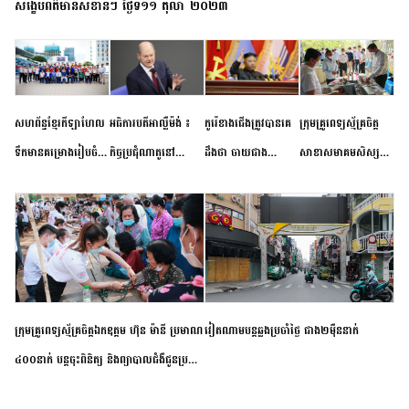
សង្ខេបព័ត៌មានសំខាន់ៗ ថ្ងៃទី១១ តុលា ២០២៣
សហព័ន្ធខ្មែរកីឡាហែល
អធិការបតីអាល្លឺម៉ង់ ៖
កូរ៉េខាងជើងត្រូវបានគេ
ក្រុមគ្រូពេទ្យស្ម័គ្រចិត្ត
ទឹកមានគម្រោងរៀបចំ
កិច្ចប្រជុំណាតូនៅ
ដឹងថា ចាយជាង
សាខាសមាគមសិស្ស
ព្រឹត្តិការណ៍ប្រកួតចាប់ពី
ទីក្រុងម៉ាឌ្រីដ នាពេល
៦០០លានដុល្លារ
និស្សិត បញ្ញវន្តក្មេងវត្ត
កម្រិតបឋម ដល់ឧត្តម
ខាងមុខនឹងបញ្ជូនសញ្ញា
អភិវឌ្ឍន៍នុយក្លេអ៊ែរ
ខេត្តកំពង់ចាម ចុះពិនិត្យ
សិក្សានាពេលខាងមុខ
នៃភាពស្អិតរមួត និង
ពិគ្រោះជំងឺទូទៅ និងផ្តល់
ការប្តេជ្ញាចិត្ត
ថ្នាំពេទ្យជូនប្រជាពលរដ្ឋ
រស់នៅសង្កាត់បឹងកុក
ក្រុមគ្រូពេទ្យស្ម័គ្រចិត្តឯកឧត្តម ហ៊ុន ម៉ានី ប្រមាណ
វៀតណាម​បន្ត​ឆ្លង​ប្រចាំថ្ងៃ​ ​ជាង​២​ម៉ឺន​នាក់​
៤០០នាក់ បន្តចុះពិនិត្យ និងព្យាបាលជំងឺជូនប្រជា
ពលរដ្ឋរស់នៅស្រុកស្រីសន្ធរ ខេត្តកំពង់ចាម