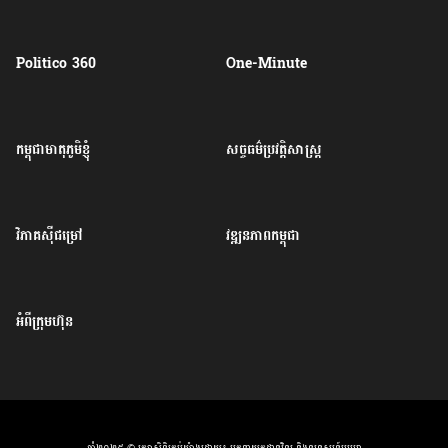
Politico 360
One-Minute
កម្ពុជាមាតុភូមិខ្ញុំ
សច្ចធម៌ប្រវត្តិសាស្ត្រ
វិភាគសុីជម្រៅ
វឌ្ឍនភាពកម្ពុជា
អំពីក្រុមហ៊ុន