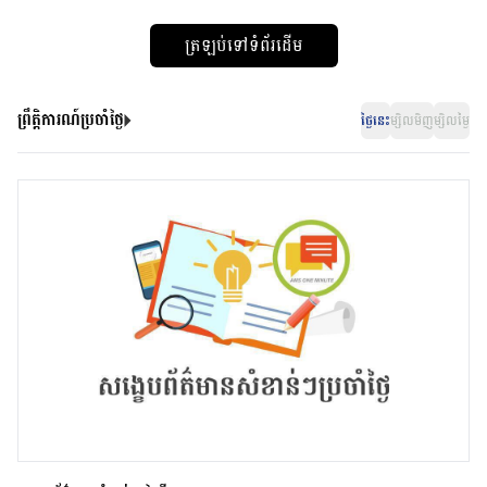
ត្រឡប់ទៅទំព័រដើម
ព្រឹត្តិការណ៍ប្រចាំថ្ងៃ
ថ្ងៃនេះ
ម្សិលមិញ
ម្សិលម្ងៃ