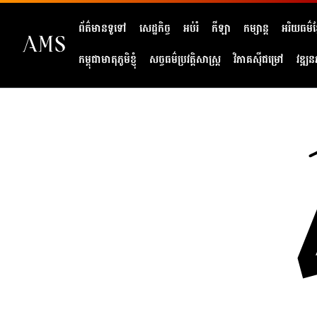
ព័ត៌មានទូទៅ
សេដ្ឋកិច្ច
អប់រំ
កីឡា
កម្សាន្ត
អរិយធម៌ខ្
កម្ពុជាមាតុភូមិខ្ញុំ
សច្ចធម៌ប្រវត្តិសាស្ត្រ
វិភាគសុីជម្រៅ
វឌ្ឍន
404