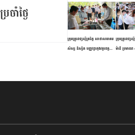
ក្រុមគ្រូពេទ្យស្ម័គ្រចិត្ត សាខាសមាគម
ក្រុមគ្រូពេទ្យស្
សិស្ស និស្សិត បញ្ញវន្តក្មេងវត្តខេត្ត
ម៉ានី ប្រមាណ ៤
កំពង់ចាម ចុះពិនិត្យ ពិគ្រោះជំងឺទូទៅ
និងព្យាបាលជំង
និងផ្តល់ថ្នាំពេទ្យជូនប្រជាពលរដ្ឋរស់នៅ
ស្រុកស្រីសន្ធរ
សង្កាត់បឹងកុក