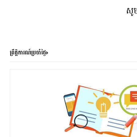
សូ
ព្រឹត្តិការណ៍ប្រចាំថ្ងៃ