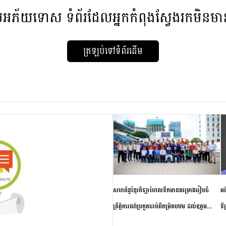
មអភ័យទោស
ទំព័រដែលអ្នកកំពុងស្វែងរកមិនម
ត្រឡប់ទៅទំព័រដើម
សហព័ន្ធខ្មែរកីឡាហែលទឹកមានគម្រោងរៀបចំ
អធ
ព្រឹត្តិការណ៍ប្រកួតចាប់ពីកម្រិតបឋម ដល់ឧត្តម
ទី
សិក្សានាពេលខាងមុខ
ភា