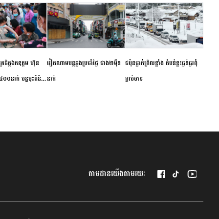
ម័គ្រចិត្តឯកឧត្តម ហ៊ុន
វៀតណាម​បន្ត​ឆ្លង​ប្រចាំថ្ងៃ​ ​ជាង​២​ម៉ឺន​
​ជប៉ុន​ធ្លាក់ព្រិល​ខ្លាំង​ ​តំបន់​ខ្លះ​ធ្ងន់ធ្ងរ​ពុំ​
០០នាក់ បន្តចុះពិនិត្យ
នាក់​
ធ្លាប់​មាន
ឺជូនប្រជាពលរដ្ឋរស់នៅ
 ខេត្តកំពង់ចាម
តាមដានយើងតាមរយៈ