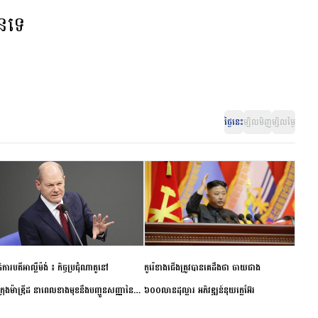
ានទេ
ថ្ងៃនេះ
ម្សិលមិញ
ម្សិលម្ងៃ
ិការបតីអាល្លឺម៉ង់ ៖ កិច្ចប្រជុំណាតូនៅ
កូរ៉េខាងជើងត្រូវបានគេដឹងថា ចាយជាង
ក្រុងម៉ាឌ្រីដ នាពេលខាងមុខនឹងបញ្ជូនសញ្ញានៃ
៦០០លានដុល្លារ អភិវឌ្ឍន៍នុយក្លេអ៊ែរ
ពស្អិតរមួត និងការប្តេជ្ញាចិត្ត