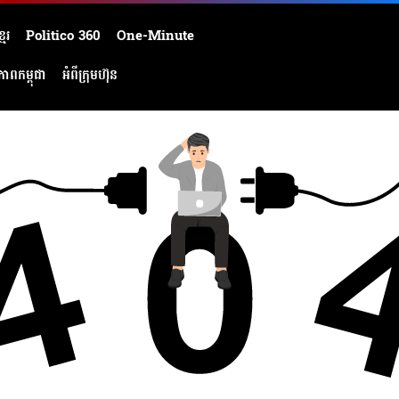
មែរ
Politico 360
One-Minute
ភាពកម្ពុជា
អំពីក្រុមហ៊ុន