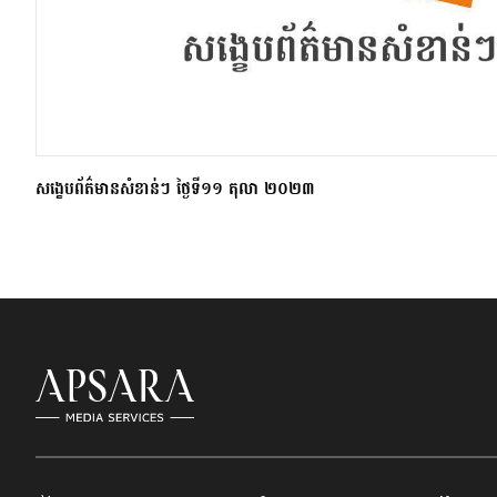
សង្ខេបព័ត៌មានសំខាន់ៗ ថ្ងៃទី១១ តុលា ២០២៣