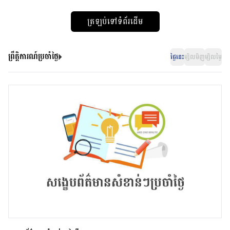
ត្រឡប់ទៅទំព័រដើម
ព្រឹត្តិការណ៍ប្រចាំថ្ងៃ
ថ្ងៃនេះ
ម្សិលមិញ
ម្សិលម្ងៃ