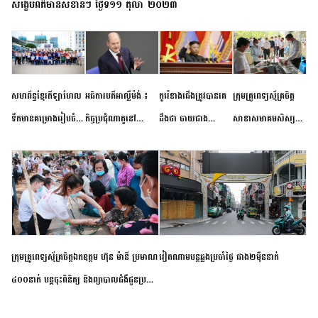
សង្ខេបព័ត៌មានសំខាន់ៗ ថ្ងៃទី១១ តុលា ២០២៣
សហព័ន្ធខ្មែរកីឡាហែល
អធិការបតីអាល្លឺម៉ង់ ៖
កូរ៉េខាងជើងត្រូវបានគេ
ក្រុមគ្រូពេទ្យស្ម័គ្រចិត្ត
ទឹកមានគម្រោងរៀបចំ
កិច្ចប្រជុំណាតូនៅ
ដឹងថា ចាយជាង
សាខាសមាគមសិស្ស
ព្រឹត្តិការណ៍ប្រកួតចាប់ពី
ទីក្រុងម៉ាឌ្រីដ នាពេល
៦០០លានដុល្លារ
និស្សិត បញ្ញវន្តក្មេងវត្ត
កម្រិតបឋម ដល់ឧត្តម
ខាងមុខនឹងបញ្ជូនសញ្ញា
អភិវឌ្ឍន៍នុយក្លេអ៊ែរ
ខេត្តកំពង់ចាម ចុះពិនិត្យ
សិក្សានាពេលខាងមុខ
នៃភាពស្អិតរមួត និង
ពិគ្រោះជំងឺទូទៅ និងផ្តល់
ការប្តេជ្ញាចិត្ត
ថ្នាំពេទ្យជូនប្រជាពលរដ្ឋ
រស់នៅសង្កាត់បឹងកុក
ក្រុមគ្រូពេទ្យស្ម័គ្រចិត្តឯកឧត្តម ហ៊ុន ម៉ានី ប្រមាណ
វៀតណាម​បន្ត​ឆ្លង​ប្រចាំថ្ងៃ​ ​ជាង​២​ម៉ឺន​នាក់​
៤០០នាក់ បន្តចុះពិនិត្យ និងព្យាបាលជំងឺជូនប្រជា
ពលរដ្ឋរស់នៅស្រុកស្រីសន្ធរ ខេត្តកំពង់ចាម