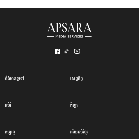
ព័ត៌មានទូទៅ
សេដ្ឋកិច្ច
អប់រំ
កីឡា
កម្សាន្ត
អរិយធម៌ខ្មែរ