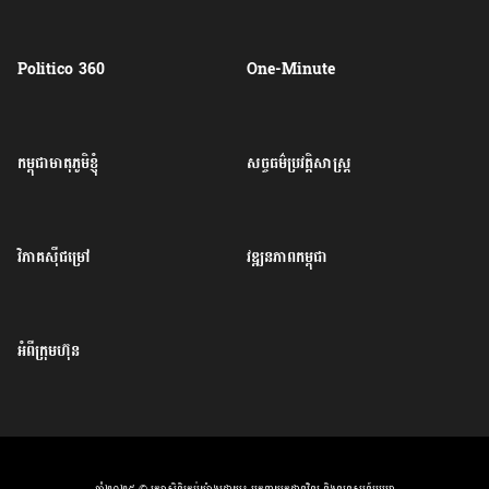
Politico 360
One-Minute
កម្ពុជាមាតុភូមិខ្ញុំ
សច្ចធម៌ប្រវត្តិសាស្ត្រ
វិភាគសុីជម្រៅ
វឌ្ឍនភាពកម្ពុជា
អំពីក្រុមហ៊ុន