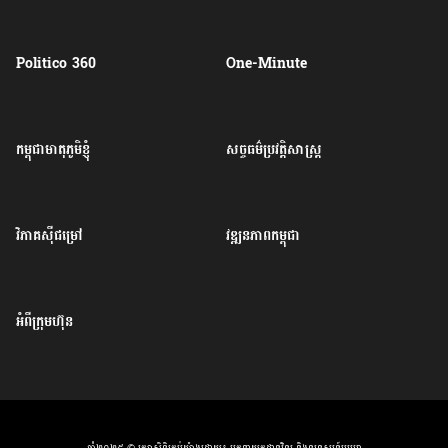
Politico 360
One-Minute
កម្ពុជាមាតុភូមិខ្ញុំ
សច្ចធម៌ប្រវត្តិសាស្ត្រ
វិភាគសុីជម្រៅ
វឌ្ឍនភាពកម្ពុជា
អំពីក្រុមហ៊ុន