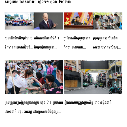
សង្ខេបព័ត៌មានសំខាន់ៗ ថ្ងៃទី១១ តុលា ២០២៣
សហព័ន្ធខ្មែរកីឡាហែល
អធិការបតីអាល្លឺម៉ង់ ៖
កូរ៉េខាងជើងត្រូវបានគេ
ក្រុមគ្រូពេទ្យស្ម័គ្រចិត្ត
ទឹកមានគម្រោងរៀបចំ
កិច្ចប្រជុំណាតូនៅ
ដឹងថា ចាយជាង
សាខាសមាគមសិស្ស
ព្រឹត្តិការណ៍ប្រកួតចាប់ពី
ទីក្រុងម៉ាឌ្រីដ នាពេល
៦០០លានដុល្លារ
និស្សិត បញ្ញវន្តក្មេងវត្ត
កម្រិតបឋម ដល់ឧត្តម
ខាងមុខនឹងបញ្ជូនសញ្ញា
អភិវឌ្ឍន៍នុយក្លេអ៊ែរ
ខេត្តកំពង់ចាម ចុះពិនិត្យ
សិក្សានាពេលខាងមុខ
នៃភាពស្អិតរមួត និង
ពិគ្រោះជំងឺទូទៅ និងផ្តល់
ការប្តេជ្ញាចិត្ត
ថ្នាំពេទ្យជូនប្រជាពលរដ្ឋ
រស់នៅសង្កាត់បឹងកុក
ក្រុមគ្រូពេទ្យស្ម័គ្រចិត្តឯកឧត្តម ហ៊ុន ម៉ានី ប្រមាណ
វៀតណាម​បន្ត​ឆ្លង​ប្រចាំថ្ងៃ​ ​ជាង​២​ម៉ឺន​នាក់​
៤០០នាក់ បន្តចុះពិនិត្យ និងព្យាបាលជំងឺជូនប្រជា
ពលរដ្ឋរស់នៅស្រុកស្រីសន្ធរ ខេត្តកំពង់ចាម