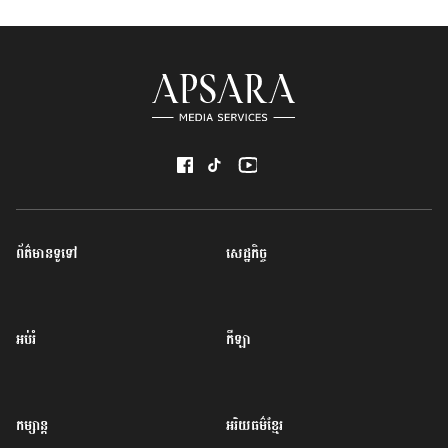
ព័ត៌មានទូទៅ
សេដ្ឋកិច្ច
អប់រំ
កីឡា
កម្សាន្ត
អរិយធម៌ខ្មែរ