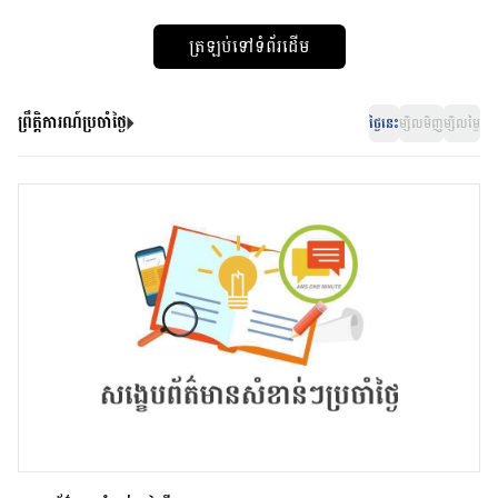
ត្រឡប់ទៅទំព័រដើម
ព្រឹត្តិការណ៍ប្រចាំថ្ងៃ
ថ្ងៃនេះ
ម្សិលមិញ
ម្សិលម្ងៃ