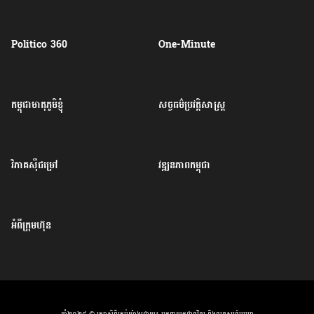
Politico 360
One-Minute
កម្ពុជាមាតុភូមិខ្ញុំ
សច្ចធម៌ប្រវត្តិសាស្ត្រ
វិភាគសុីជម្រៅ
វឌ្ឍនភាពកម្ពុជា
អំពីក្រុមហ៊ុន