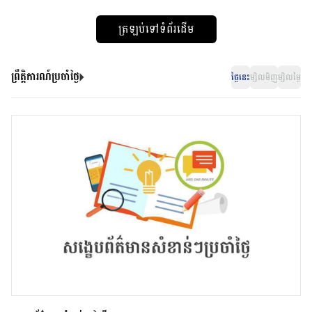
ត្រឡប់ទៅទំព័រដើម
ព្រឹត្តិការណ៍ប្រចាំថ្ងៃ
ថ្ងៃនេះ
ម្សិលមិញ
ម្សិលម្ងៃ