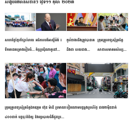
សង្ខេបព័ត៌មានសំខាន់ៗ ថ្ងៃទី១១ តុលា ២០២៣
សហព័ន្ធខ្មែរកីឡាហែល
អធិការបតីអាល្លឺម៉ង់ ៖
កូរ៉េខាងជើងត្រូវបានគេ
ក្រុមគ្រូពេទ្យស្ម័គ្រចិត្ត
ទឹកមានគម្រោងរៀបចំ
កិច្ចប្រជុំណាតូនៅ
ដឹងថា ចាយជាង
សាខាសមាគមសិស្ស
ព្រឹត្តិការណ៍ប្រកួតចាប់ពី
ទីក្រុងម៉ាឌ្រីដ នាពេល
៦០០លានដុល្លារ
និស្សិត បញ្ញវន្តក្មេងវត្ត
កម្រិតបឋម ដល់ឧត្តម
ខាងមុខនឹងបញ្ជូនសញ្ញា
អភិវឌ្ឍន៍នុយក្លេអ៊ែរ
ខេត្តកំពង់ចាម ចុះពិនិត្យ
សិក្សានាពេលខាងមុខ
នៃភាពស្អិតរមួត និង
ពិគ្រោះជំងឺទូទៅ និងផ្តល់
ការប្តេជ្ញាចិត្ត
ថ្នាំពេទ្យជូនប្រជាពលរដ្ឋ
រស់នៅសង្កាត់បឹងកុក
ក្រុមគ្រូពេទ្យស្ម័គ្រចិត្តឯកឧត្តម ហ៊ុន ម៉ានី ប្រមាណ
វៀតណាម​បន្ត​ឆ្លង​ប្រចាំថ្ងៃ​ ​ជាង​២​ម៉ឺន​នាក់​
៤០០នាក់ បន្តចុះពិនិត្យ និងព្យាបាលជំងឺជូនប្រជា
ពលរដ្ឋរស់នៅស្រុកស្រីសន្ធរ ខេត្តកំពង់ចាម