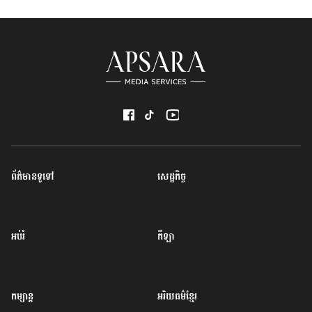
ព័ត៌មានទូទៅ
សេដ្ឋកិច្ច
អប់រំ
កីឡា
កម្សាន្ត
អរិយធម៌ខ្មែរ