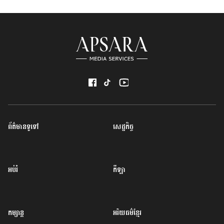
ព័ត៌មានទូទៅ
សេដ្ឋកិច្ច
អប់រំ
កីឡា
កម្សាន្ត
អរិយធម៌ខ្មែរ