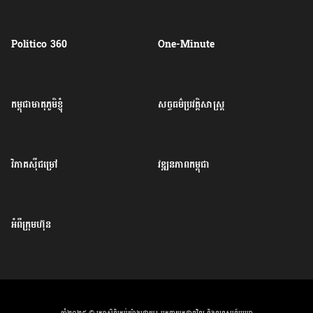
Politico 360
One-Minute
កម្ពុជាមាតុភូមិខ្ញុំ
សច្ចធម៌ប្រវត្តិសាស្ត្រ
វិភាគសុីជម្រៅ
វឌ្ឍនភាពកម្ពុជា
អំពីក្រុមហ៊ុន