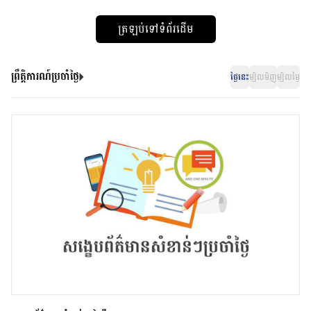
ត្រឡប់ទៅទំព័រដើម
ព្រឹត្តិការណ៍ប្រចាំថ្ងៃ
ថ្ងៃនេះ
ម្សិលមិញ
ម្សិលម្ងៃ