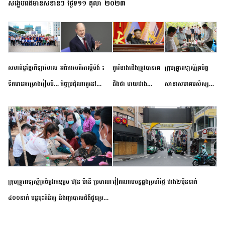
សង្ខេបព័ត៌មានសំខាន់ៗ ថ្ងៃទី១១ តុលា ២០២៣
សហព័ន្ធខ្មែរកីឡាហែល
អធិការបតីអាល្លឺម៉ង់ ៖
កូរ៉េខាងជើងត្រូវបានគេ
ក្រុមគ្រូពេទ្យស្ម័គ្រចិត្ត
ទឹកមានគម្រោងរៀបចំ
កិច្ចប្រជុំណាតូនៅ
ដឹងថា ចាយជាង
សាខាសមាគមសិស្ស
ព្រឹត្តិការណ៍ប្រកួតចាប់ពី
ទីក្រុងម៉ាឌ្រីដ នាពេល
៦០០លានដុល្លារ
និស្សិត បញ្ញវន្តក្មេងវត្ត
កម្រិតបឋម ដល់ឧត្តម
ខាងមុខនឹងបញ្ជូនសញ្ញា
អភិវឌ្ឍន៍នុយក្លេអ៊ែរ
ខេត្តកំពង់ចាម ចុះពិនិត្យ
សិក្សានាពេលខាងមុខ
នៃភាពស្អិតរមួត និង
ពិគ្រោះជំងឺទូទៅ និងផ្តល់
ការប្តេជ្ញាចិត្ត
ថ្នាំពេទ្យជូនប្រជាពលរដ្ឋ
រស់នៅសង្កាត់បឹងកុក
ក្រុមគ្រូពេទ្យស្ម័គ្រចិត្តឯកឧត្តម ហ៊ុន ម៉ានី ប្រមាណ
វៀតណាម​បន្ត​ឆ្លង​ប្រចាំថ្ងៃ​ ​ជាង​២​ម៉ឺន​នាក់​
៤០០នាក់ បន្តចុះពិនិត្យ និងព្យាបាលជំងឺជូនប្រជា
ពលរដ្ឋរស់នៅស្រុកស្រីសន្ធរ ខេត្តកំពង់ចាម