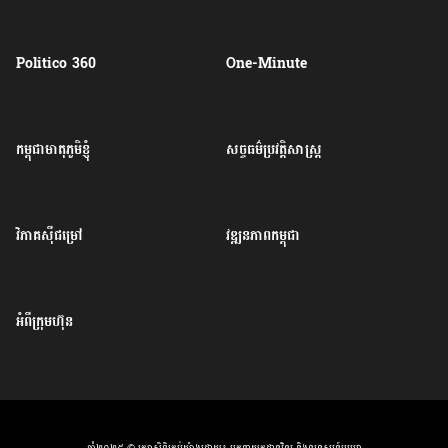
Politico 360
One-Minute
កម្ពុជាមាតុភូមិខ្ញុំ
សច្ចធម៌ប្រវត្តិសាស្ត្រ
វិភាគសុីជម្រៅ
វឌ្ឍនភាពកម្ពុជា
អំពីក្រុមហ៊ុន