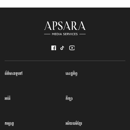
ព័ត៌មានទូទៅ
សេដ្ឋកិច្ច
អប់រំ
កីឡា
កម្សាន្ត
អរិយធម៌ខ្មែរ