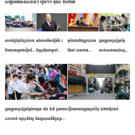
សង្ខេបព័ត៌មានសំខាន់ៗ ថ្ងៃទី១១ តុលា ២០២៣
សហព័ន្ធខ្មែរកីឡាហែល
អធិការបតីអាល្លឺម៉ង់ ៖
កូរ៉េខាងជើងត្រូវបានគេ
ក្រុមគ្រូពេទ្យស្ម័គ្រចិត្ត
ទឹកមានគម្រោងរៀបចំ
កិច្ចប្រជុំណាតូនៅ
ដឹងថា ចាយជាង
សាខាសមាគមសិស្ស
ព្រឹត្តិការណ៍ប្រកួតចាប់ពី
ទីក្រុងម៉ាឌ្រីដ នាពេល
៦០០លានដុល្លារ
និស្សិត បញ្ញវន្តក្មេងវត្ត
កម្រិតបឋម ដល់ឧត្តម
ខាងមុខនឹងបញ្ជូនសញ្ញា
អភិវឌ្ឍន៍នុយក្លេអ៊ែរ
ខេត្តកំពង់ចាម ចុះពិនិត្យ
សិក្សានាពេលខាងមុខ
នៃភាពស្អិតរមួត និង
ពិគ្រោះជំងឺទូទៅ និងផ្តល់
ការប្តេជ្ញាចិត្ត
ថ្នាំពេទ្យជូនប្រជាពលរដ្ឋ
រស់នៅសង្កាត់បឹងកុក
ក្រុមគ្រូពេទ្យស្ម័គ្រចិត្តឯកឧត្តម ហ៊ុន ម៉ានី ប្រមាណ
វៀតណាម​បន្ត​ឆ្លង​ប្រចាំថ្ងៃ​ ​ជាង​២​ម៉ឺន​នាក់​
៤០០នាក់ បន្តចុះពិនិត្យ និងព្យាបាលជំងឺជូនប្រជា
ពលរដ្ឋរស់នៅស្រុកស្រីសន្ធរ ខេត្តកំពង់ចាម