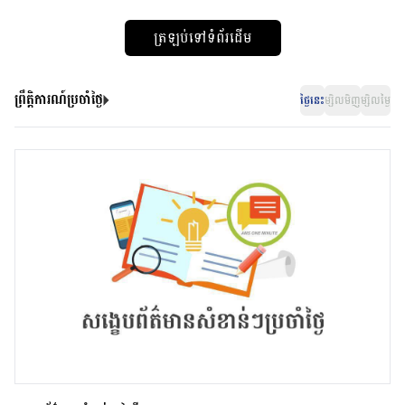
ត្រឡប់ទៅទំព័រដើម
ព្រឹត្តិការណ៍ប្រចាំថ្ងៃ
ថ្ងៃនេះ
ម្សិលមិញ
ម្សិលម្ងៃ