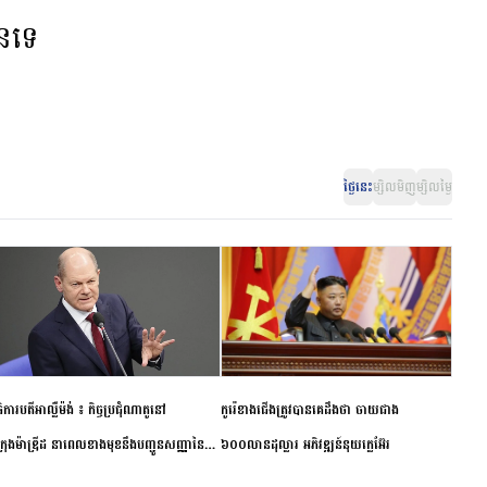
ានទេ
ថ្ងៃនេះ
ម្សិលមិញ
ម្សិលម្ងៃ
ិការបតីអាល្លឺម៉ង់ ៖ កិច្ចប្រជុំណាតូនៅ
កូរ៉េខាងជើងត្រូវបានគេដឹងថា ចាយជាង
ក្រុងម៉ាឌ្រីដ នាពេលខាងមុខនឹងបញ្ជូនសញ្ញានៃ
៦០០លានដុល្លារ អភិវឌ្ឍន៍នុយក្លេអ៊ែរ
ពស្អិតរមួត និងការប្តេជ្ញាចិត្ត