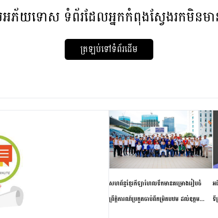
មអភ័យទោស
ទំព័រដែលអ្នកកំពុងស្វែងរកមិនម
ត្រឡប់ទៅទំព័រដើម
សហព័ន្ធខ្មែរកីឡាហែលទឹកមានគម្រោងរៀបចំ
អធ
ព្រឹត្តិការណ៍ប្រកួតចាប់ពីកម្រិតបឋម ដល់ឧត្តម
ទី
សិក្សានាពេលខាងមុខ
ភា