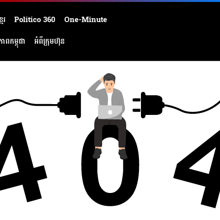
មែរ
Politico 360
One-Minute
ភាពកម្ពុជា
អំពីក្រុមហ៊ុន