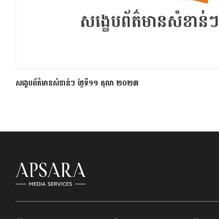
សង្ខេបព័ត៌មានសំខាន់ៗ ថ្ងៃទី១១ តុលា ២០២៣