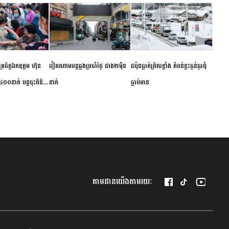
ម័គ្រចិត្តឯកឧត្តម ហ៊ុន
វៀតណាម​បន្ត​ឆ្លង​ប្រចាំថ្ងៃ​ ​ជាង​២​ម៉ឺន​
​ជប៉ុន​ធ្លាក់ព្រិល​ខ្លាំង​ ​តំបន់​ខ្លះ​ធ្ងន់ធ្ងរ​ពុំ​
០០នាក់ បន្តចុះពិនិត្យ
នាក់​
ធ្លាប់​មាន
ឺជូនប្រជាពលរដ្ឋរស់នៅ
 ខេត្តកំពង់ចាម
តាមដានយើងតាមរយៈ