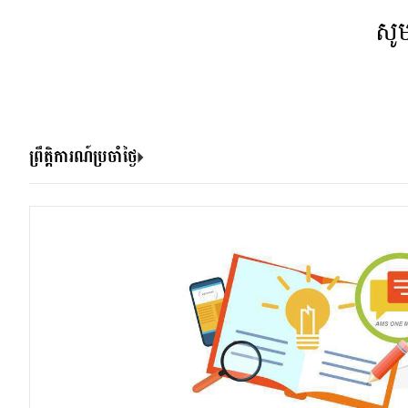
សូ
ព្រឹត្តិការណ៍ប្រចាំថ្ងៃ