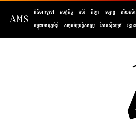
ព័ត៌មានទូទៅ
សេដ្ឋកិច្ច
អប់រំ
កីឡា
កម្សាន្ត
អរិយធម៌ខ្
កម្ពុជាមាតុភូមិខ្ញុំ
សច្ចធម៌ប្រវត្តិសាស្ត្រ
វិភាគសុីជម្រៅ
វឌ្ឍន
404