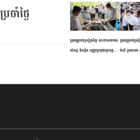
ក្រុមគ្រូពេទ្យស្ម័គ្រចិត្ត សាខាសមាគម
ក្រុមគ្រូពេទ្យស្
សិស្ស និស្សិត បញ្ញវន្តក្មេងវត្តខេត្ត
ម៉ានី ប្រមាណ ៤
កំពង់ចាម ចុះពិនិត្យ ពិគ្រោះជំងឺទូទៅ
និងព្យាបាលជំង
និងផ្តល់ថ្នាំពេទ្យជូនប្រជាពលរដ្ឋរស់នៅ
ស្រុកស្រីសន្ធរ
សង្កាត់បឹងកុក