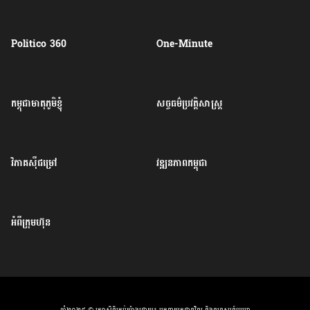
Politico 360
One-Minute
កម្ពុជាមាតុភូមិខ្ញុំ
សច្ចធម៌ប្រវត្តិសាស្ត្រ
វិភាគសុីជម្រៅ
វឌ្ឍនភាពកម្ពុជា
អំពីក្រុមហ៊ុន