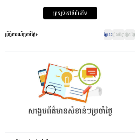
ត្រឡប់ទៅទំព័រដើម
ព្រឹត្តិការណ៍ប្រចាំថ្ងៃ
ថ្ងៃនេះ
ម្សិលមិញ
ម្សិលម្ងៃ