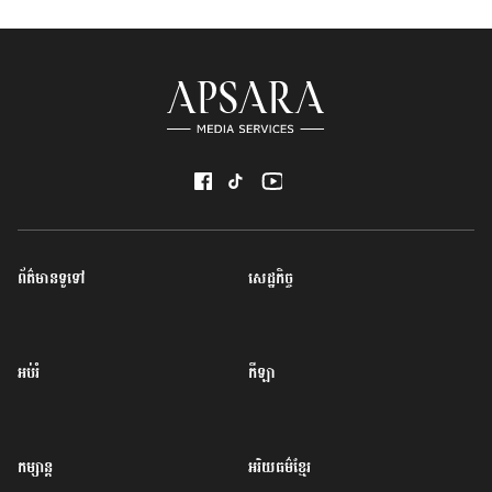
ព័ត៌មានទូទៅ
សេដ្ឋកិច្ច
អប់រំ
កីឡា
កម្សាន្ត
អរិយធម៌ខ្មែរ