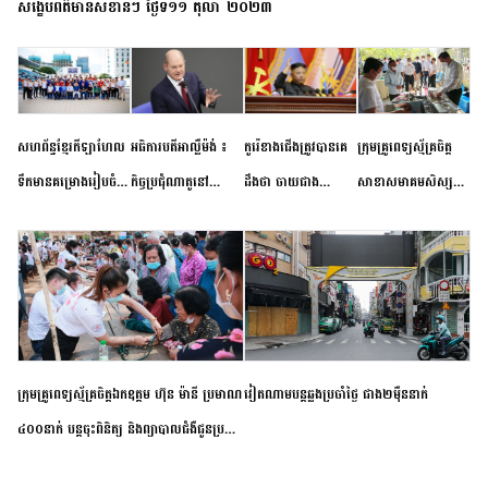
សង្ខេបព័ត៌មានសំខាន់ៗ ថ្ងៃទី១១ តុលា ២០២៣
សហព័ន្ធខ្មែរកីឡាហែល
អធិការបតីអាល្លឺម៉ង់ ៖
កូរ៉េខាងជើងត្រូវបានគេ
ក្រុមគ្រូពេទ្យស្ម័គ្រចិត្ត
ទឹកមានគម្រោងរៀបចំ
កិច្ចប្រជុំណាតូនៅ
ដឹងថា ចាយជាង
សាខាសមាគមសិស្ស
ព្រឹត្តិការណ៍ប្រកួតចាប់ពី
ទីក្រុងម៉ាឌ្រីដ នាពេល
៦០០លានដុល្លារ
និស្សិត បញ្ញវន្តក្មេងវត្ត
កម្រិតបឋម ដល់ឧត្តម
ខាងមុខនឹងបញ្ជូនសញ្ញា
អភិវឌ្ឍន៍នុយក្លេអ៊ែរ
ខេត្តកំពង់ចាម ចុះពិនិត្យ
សិក្សានាពេលខាងមុខ
នៃភាពស្អិតរមួត និង
ពិគ្រោះជំងឺទូទៅ និងផ្តល់
ការប្តេជ្ញាចិត្ត
ថ្នាំពេទ្យជូនប្រជាពលរដ្ឋ
រស់នៅសង្កាត់បឹងកុក
ក្រុមគ្រូពេទ្យស្ម័គ្រចិត្តឯកឧត្តម ហ៊ុន ម៉ានី ប្រមាណ
វៀតណាម​បន្ត​ឆ្លង​ប្រចាំថ្ងៃ​ ​ជាង​២​ម៉ឺន​នាក់​
៤០០នាក់ បន្តចុះពិនិត្យ និងព្យាបាលជំងឺជូនប្រជា
ពលរដ្ឋរស់នៅស្រុកស្រីសន្ធរ ខេត្តកំពង់ចាម