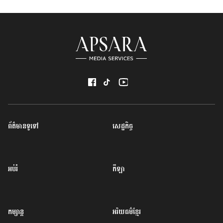
ព័ត៌មានទូទៅ
សេដ្ឋកិច្ច
អប់រំ
កីឡា
កម្សាន្ត
អរិយធម៌ខ្មែរ