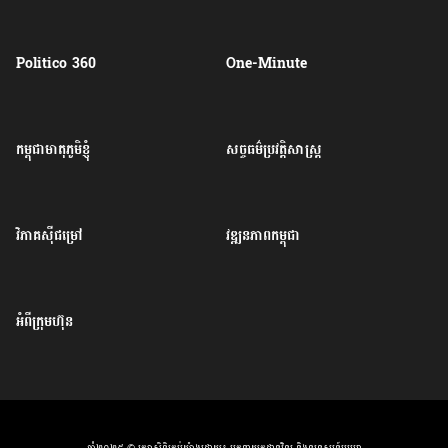
Politico 360
One-Minute
កម្ពុជាមាតុភូមិខ្ញុំ
សច្ចធម៌ប្រវត្តិសាស្ត្រ
វិភាគសុីជម្រៅ
វឌ្ឍនភាពកម្ពុជា
អំពីក្រុមហ៊ុន