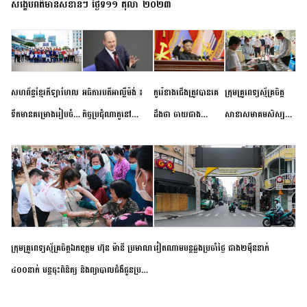
សង្ខេបព័ត៌មានសំខាន់ៗ ថ្ងៃទី១១ តុលា ២០២៣
សហព័ន្ធខ្មែរកីឡាហែល
អធិការបតីអាល្លឺម៉ង់ ៖
កូរ៉េខាងជើងត្រូវបានគេ
ក្រុមគ្រូពេទ្យស្ម័គ្រចិត្ត
ទឹកមានគម្រោងរៀបចំ
កិច្ចប្រជុំណាតូនៅ
ដឹងថា ចាយជាង
សាខាសមាគមសិស្ស
ព្រឹត្តិការណ៍ប្រកួតចាប់ពី
ទីក្រុងម៉ាឌ្រីដ នាពេល
៦០០លានដុល្លារ
និស្សិត បញ្ញវន្តក្មេងវត្ត
កម្រិតបឋម ដល់ឧត្តម
ខាងមុខនឹងបញ្ជូនសញ្ញា
អភិវឌ្ឍន៍នុយក្លេអ៊ែរ
ខេត្តកំពង់ចាម ចុះពិនិត្យ
សិក្សានាពេលខាងមុខ
នៃភាពស្អិតរមួត និង
ពិគ្រោះជំងឺទូទៅ និងផ្តល់
ការប្តេជ្ញាចិត្ត
ថ្នាំពេទ្យជូនប្រជាពលរដ្ឋ
រស់នៅសង្កាត់បឹងកុក
ក្រុមគ្រូពេទ្យស្ម័គ្រចិត្តឯកឧត្តម ហ៊ុន ម៉ានី ប្រមាណ
វៀតណាម​បន្ត​ឆ្លង​ប្រចាំថ្ងៃ​ ​ជាង​២​ម៉ឺន​នាក់​
៤០០នាក់ បន្តចុះពិនិត្យ និងព្យាបាលជំងឺជូនប្រជា
ពលរដ្ឋរស់នៅស្រុកស្រីសន្ធរ ខេត្តកំពង់ចាម