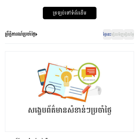
ត្រឡប់ទៅទំព័រដើម
ព្រឹត្តិការណ៍ប្រចាំថ្ងៃ
ថ្ងៃនេះ
ម្សិលមិញ
ម្សិលម្ងៃ